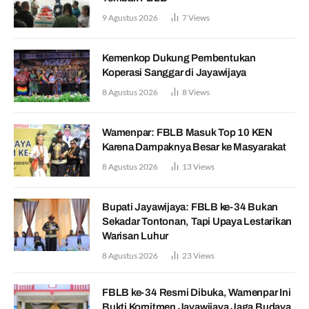
9 Agustus 2026
7
Views
Kemenkop Dukung Pembentukan
Koperasi Sanggar di Jayawijaya
8 Agustus 2026
8
Views
Wamenpar: FBLB Masuk Top 10 KEN
Karena Dampaknya Besar ke Masyarakat
8 Agustus 2026
13
Views
Bupati Jayawijaya: FBLB ke-34 Bukan
Sekadar Tontonan, Tapi Upaya Lestarikan
Warisan Luhur
8 Agustus 2026
23
Views
FBLB ke-34 Resmi Dibuka, Wamenpar Ini
Bukti Komitmen Jayawijaya Jaga Budaya