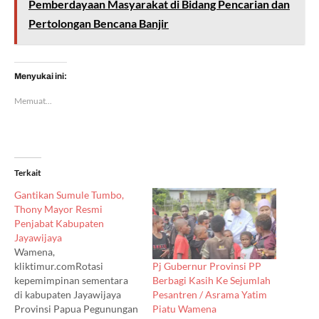
Pemberdayaan Masyarakat di Bidang Pencarian dan
Pertolongan Bencana Banjir
Menyukai ini:
Memuat...
Terkait
Gantikan Sumule Tumbo,
Thony Mayor Resmi
Penjabat Kabupaten
Jayawijaya
Wamena,
Pj Gubernur Provinsi PP
kliktimur.comRotasi
Berbagi Kasih Ke Sejumlah
kepemimpinan sementara
Pesantren / Asrama Yatim
di kabupaten Jayawijaya
Piatu Wamena
Provinsi Papua Pegunungan