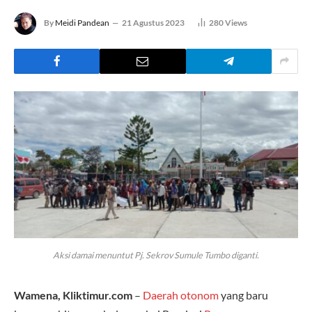
By
Meidi Pandean
21 Agustus 2023
280
Views
Aksi damai menuntut Pj. Sekrov Sumule Tumbo diganti.
Wamena, Kliktimur.com
–
Daerah otonom
yang baru