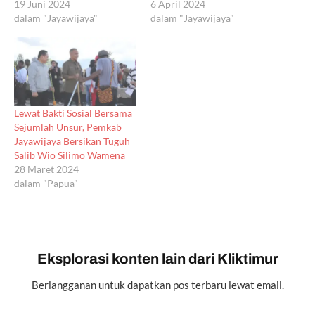
6 April 2024
kembali bergulir. Penjabat
19 Juni 2024
dalam "Jayawijaya"
lama Sumule Tumbo, atas
dalam "Jayawijaya"
dasar Surat Keputusan (SK)
Mendagri, secara resmi
digantikan Thony M Mayor,
S.Pd, MM (TM) sebagai Pj
Bupati Jayawijaya yang
baru. Peristiwa bersejarah
Lewat Bakti Sosial Bersama
ini digelar di Gedung
Sejumlah Unsur, Pemkab
Aithosa GKI Betlehem
Jayawijaya Bersikan Tuguh
Wamena, Jayawijaya, Rabu
Salib Wio Silimo Wamena
(19/6/2024).…
28 Maret 2024
dalam "Papua"
Eksplorasi konten lain dari Kliktimur
Berlangganan untuk dapatkan pos terbaru lewat email.