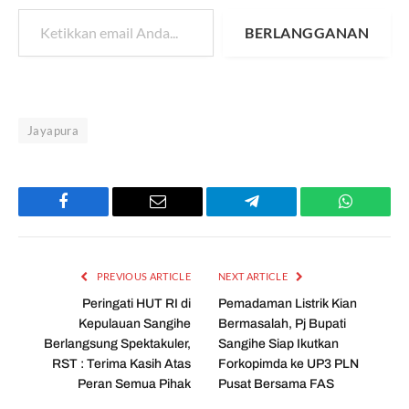
Ketikkan email Anda...
BERLANGGANAN
Jayapura
Facebook
Email
Telegram
WhatsAp
PREVIOUS ARTICLE
NEXT ARTICLE
Peringati HUT RI di
Pemadaman Listrik Kian
Kepulauan Sangihe
Bermasalah, Pj Bupati
Berlangsung Spektakuler,
Sangihe Siap Ikutkan
RST : Terima Kasih Atas
Forkopimda ke UP3 PLN
Peran Semua Pihak
Pusat Bersama FAS