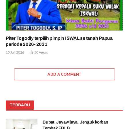
Piter Togodly terpilih pimpin ISWAL se tanah Papua
periode 2026- 2031
15 Juli 2026
50
Views
ADD A COMMENT
TERBARU
Bupati Jayawijaya, Jenguk korban
Tembak FBLB