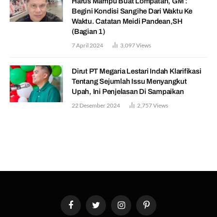
Harus Mampu Buat Lompatan, GM :
Begini Kondisi Sangihe Dari Waktu Ke
Waktu. Catatan Meidi Pandean,SH
(Bagian 1)
7 April 2024
3,097
Views
Dirut PT Megaria Lestari Indah Klarifikasi
Tentang Sejumlah Issu Menyangkut
Upah, Ini Penjelasan Di Sampaikan
22 Desember 2024
2,757
Views
Facebook
Twitter
Instagram
Pinterest