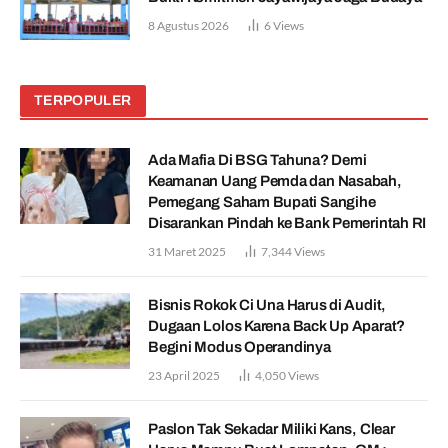
8 Agustus 2026
6
Views
TERPOPULER
Ada Mafia Di BSG Tahuna? Demi
Keamanan Uang Pemda dan Nasabah,
Pemegang Saham Bupati Sangihe
Disarankan Pindah ke Bank Pemerintah RI
31 Maret 2025
7,344
Views
Bisnis Rokok Ci Una Harus di Audit,
Dugaan Lolos Karena Back Up Aparat?
Begini Modus Operandinya
23 April 2025
4,050
Views
Paslon Tak Sekadar Miliki Kans, Clear