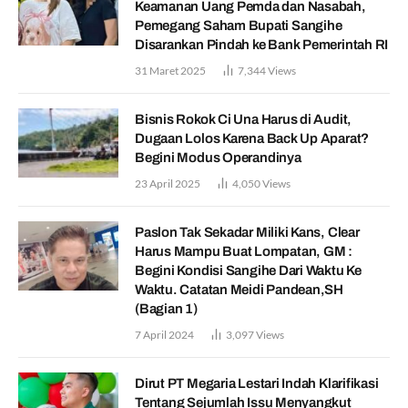
Keamanan Uang Pemda dan Nasabah,
Pemegang Saham Bupati Sangihe
Disarankan Pindah ke Bank Pemerintah RI
31 Maret 2025
7,344
Views
Bisnis Rokok Ci Una Harus di Audit,
Dugaan Lolos Karena Back Up Aparat?
Begini Modus Operandinya
23 April 2025
4,050
Views
Paslon Tak Sekadar Miliki Kans, Clear
Harus Mampu Buat Lompatan, GM :
Begini Kondisi Sangihe Dari Waktu Ke
Waktu. Catatan Meidi Pandean,SH
(Bagian 1)
7 April 2024
3,097
Views
Dirut PT Megaria Lestari Indah Klarifikasi
Tentang Sejumlah Issu Menyangkut