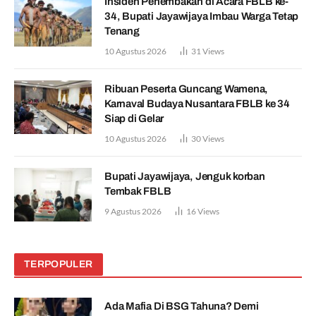
Insiden Penembakan di Acara FBLB ke-
34, Bupati Jayawijaya Imbau Warga Tetap
Tenang
10 Agustus 2026
31
Views
Ribuan Peserta Guncang Wamena,
Karnaval Budaya Nusantara FBLB ke 34
Siap di Gelar
10 Agustus 2026
30
Views
Bupati Jayawijaya, Jenguk korban
Tembak FBLB
9 Agustus 2026
16
Views
TERPOPULER
Ada Mafia Di BSG Tahuna? Demi