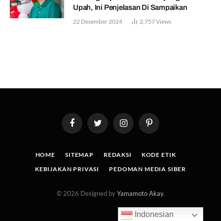
Upah, Ini Penjelasan Di Sampaikan
22 Desember 2024
2,757
Views
Facebook
Twitter
Instagram
Pinterest
HOME
SITEMAP
REDAKSI
KODE ETIK
KEBIJAKAN PRIVASI
PEDOMAN MEDIA SIBER
© 2026 Designed by
Yamamoto Akay
.
Indonesian