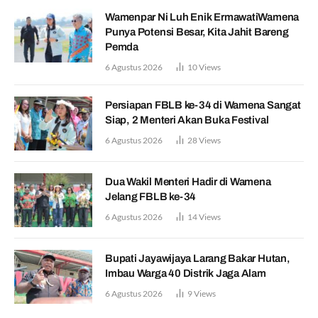
Wamenpar Ni Luh Enik ErmawatiWamena
Punya Potensi Besar, Kita Jahit Bareng
Pemda
6 Agustus 2026
10
Views
Persiapan FBLB ke-34 di Wamena Sangat
Siap, 2 Menteri Akan Buka Festival
6 Agustus 2026
28
Views
Dua Wakil Menteri Hadir di Wamena
Jelang FBLB ke-34
6 Agustus 2026
14
Views
Bupati Jayawijaya Larang Bakar Hutan,
Imbau Warga 40 Distrik Jaga Alam
6 Agustus 2026
9
Views