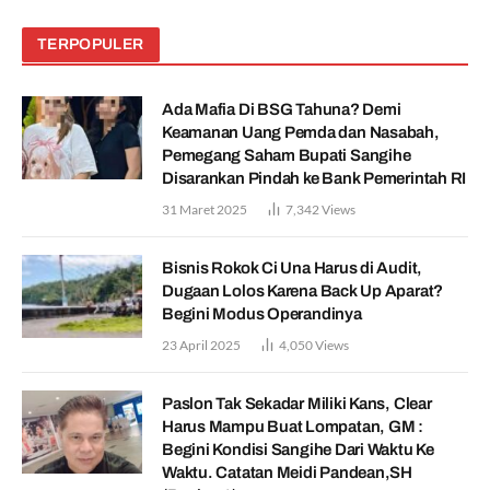
TERPOPULER
Ada Mafia Di BSG Tahuna? Demi
Keamanan Uang Pemda dan Nasabah,
Pemegang Saham Bupati Sangihe
Disarankan Pindah ke Bank Pemerintah RI
31 Maret 2025
7,342
Views
Bisnis Rokok Ci Una Harus di Audit,
Dugaan Lolos Karena Back Up Aparat?
Begini Modus Operandinya
23 April 2025
4,050
Views
Paslon Tak Sekadar Miliki Kans, Clear
Harus Mampu Buat Lompatan, GM :
Begini Kondisi Sangihe Dari Waktu Ke
Waktu. Catatan Meidi Pandean,SH