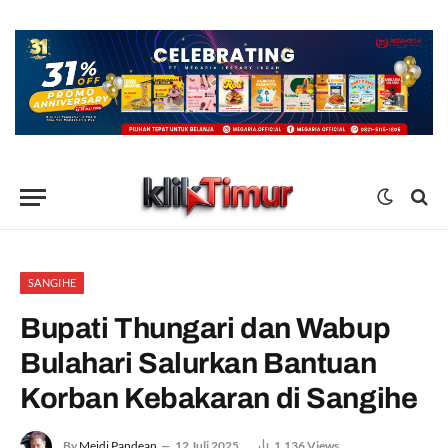
SANGIHE
Bupati Thungari dan Wabup
Bulahari Salurkan Bantuan
Korban Kebakaran di Sangihe
By
Meidi Pandean
12 Juli 2025
1,136
Views