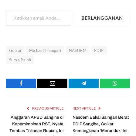
Ketikkan email Anda...
BERLANGGANAN
Golkar
Michael Thungari
NASDEM
PDIP
Surya Paloh
Facebook
Email
Telegram
WhatsAp
PREVIOUS ARTICLE
NEXT ARTICLE
Anggaran APBD Sangihe di
Nasdem Bakal Saingan Berat
Kepemimpinan RST, Nyata
PDIP Sangihe, Golkar
Tembus Triliunan Rupiah, Ini
Kemungkinan ‘Merunduk’ Ini