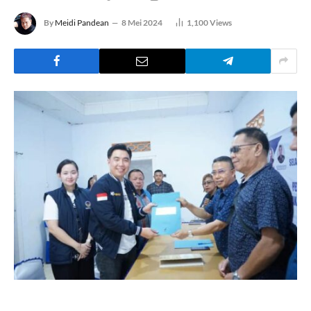
By
Meidi Pandean
8 Mei 2024
1,100
Views