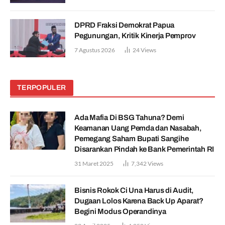
DPRD Fraksi Demokrat Papua
Pegunungan, Kritik Kinerja Pemprov
7 Agustus 2026
24
Views
TERPOPULER
Ada Mafia Di BSG Tahuna? Demi
Keamanan Uang Pemda dan Nasabah,
Pemegang Saham Bupati Sangihe
Disarankan Pindah ke Bank Pemerintah RI
31 Maret 2025
7,342
Views
Bisnis Rokok Ci Una Harus di Audit,
Dugaan Lolos Karena Back Up Aparat?
Begini Modus Operandinya