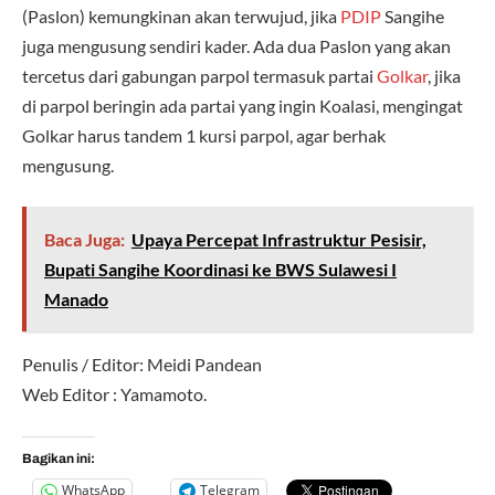
(Paslon) kemungkinan akan terwujud, jika
PDIP
Sangihe
juga mengusung sendiri kader. Ada dua Paslon yang akan
tercetus dari gabungan parpol termasuk partai
Golkar
, jika
di parpol beringin ada partai yang ingin Koalasi, mengingat
Golkar harus tandem 1 kursi parpol, agar berhak
mengusung.
Baca Juga:
Upaya Percepat Infrastruktur Pesisir,
Bupati Sangihe Koordinasi ke BWS Sulawesi I
Manado
Penulis / Editor: Meidi Pandean
Web Editor : Yamamoto.
Bagikan ini:
WhatsApp
Telegram