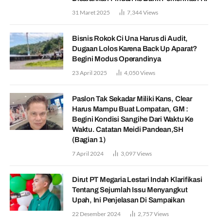
31 Maret 2025
7,344
Views
Bisnis Rokok Ci Una Harus di Audit,
Dugaan Lolos Karena Back Up Aparat?
Begini Modus Operandinya
23 April 2025
4,050
Views
Paslon Tak Sekadar Miliki Kans, Clear
Harus Mampu Buat Lompatan, GM :
Begini Kondisi Sangihe Dari Waktu Ke
Waktu. Catatan Meidi Pandean,SH
(Bagian 1)
7 April 2024
3,097
Views
Dirut PT Megaria Lestari Indah Klarifikasi
Tentang Sejumlah Issu Menyangkut
Upah, Ini Penjelasan Di Sampaikan
22 Desember 2024
2,757
Views