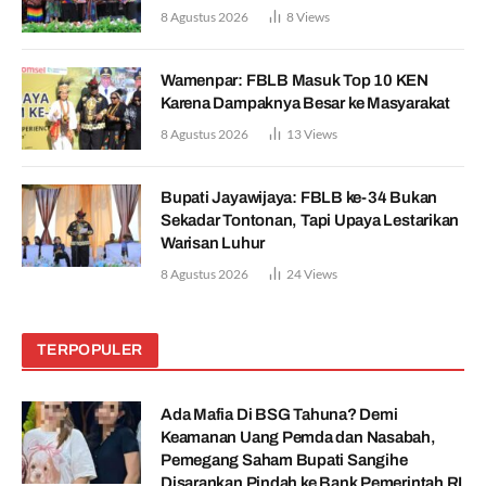
8 Agustus 2026
8
Views
Wamenpar: FBLB Masuk Top 10 KEN
Karena Dampaknya Besar ke Masyarakat
8 Agustus 2026
13
Views
Bupati Jayawijaya: FBLB ke-34 Bukan
Sekadar Tontonan, Tapi Upaya Lestarikan
Warisan Luhur
8 Agustus 2026
24
Views
TERPOPULER
Ada Mafia Di BSG Tahuna? Demi
Keamanan Uang Pemda dan Nasabah,
Pemegang Saham Bupati Sangihe
Disarankan Pindah ke Bank Pemerintah RI