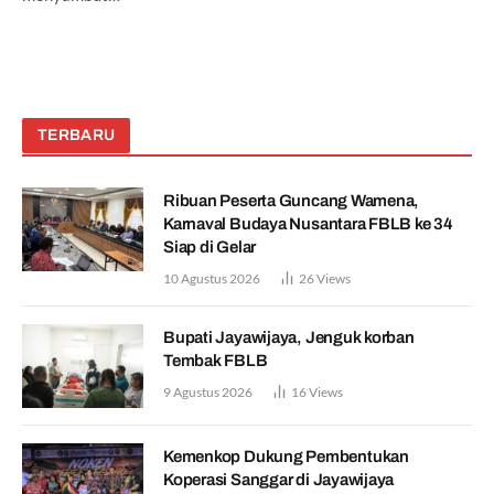
TERBARU
Ribuan Peserta Guncang Wamena,
Karnaval Budaya Nusantara FBLB ke 34
Siap di Gelar
10 Agustus 2026
26
Views
Bupati Jayawijaya, Jenguk korban
Tembak FBLB
9 Agustus 2026
16
Views
Kemenkop Dukung Pembentukan
Koperasi Sanggar di Jayawijaya