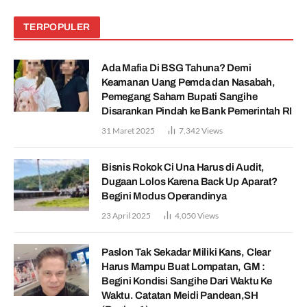
TERPOPULER
Ada Mafia Di BSG Tahuna? Demi
Keamanan Uang Pemda dan Nasabah,
Pemegang Saham Bupati Sangihe
Disarankan Pindah ke Bank Pemerintah RI
31 Maret 2025
7,342
Views
Bisnis Rokok Ci Una Harus di Audit,
Dugaan Lolos Karena Back Up Aparat?
Begini Modus Operandinya
23 April 2025
4,050
Views
Paslon Tak Sekadar Miliki Kans, Clear
Harus Mampu Buat Lompatan, GM :
Begini Kondisi Sangihe Dari Waktu Ke
Waktu. Catatan Meidi Pandean,SH