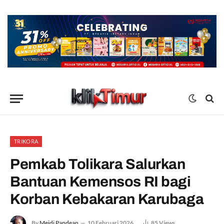
TRIKORA
Pemkab Tolikara Salurkan
Bantuan Kemensos RI bagi
Korban Kebakaran Karubaga
By
Meidi Pandean
10 Februari 2026
85
Views