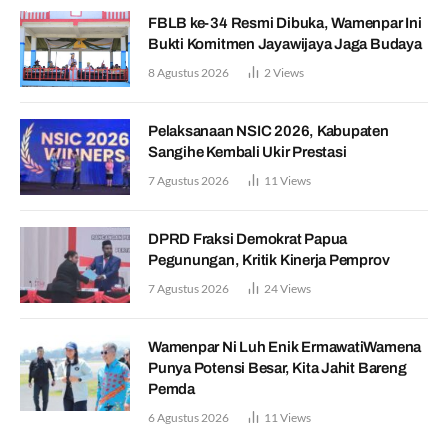
FBLB ke-34 Resmi Dibuka, Wamenpar Ini
Bukti Komitmen Jayawijaya Jaga Budaya
8 Agustus 2026
2
Views
Pelaksanaan NSIC 2026, Kabupaten
Sangihe Kembali Ukir Prestasi
7 Agustus 2026
11
Views
DPRD Fraksi Demokrat Papua
Pegunungan, Kritik Kinerja Pemprov
7 Agustus 2026
24
Views
Wamenpar Ni Luh Enik ErmawatiWamena
Punya Potensi Besar, Kita Jahit Bareng
Pemda
6 Agustus 2026
11
Views