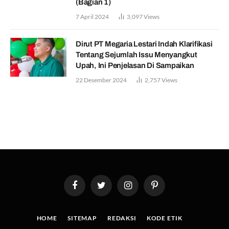
(Bagian 1)
7 April 2024
3,097
Views
Dirut PT Megaria Lestari Indah Klarifikasi
Tentang Sejumlah Issu Menyangkut
Upah, Ini Penjelasan Di Sampaikan
22 Desember 2024
2,757
Views
Facebook
Twitter
Instagram
Pinterest
HOME
SITEMAP
REDAKSI
KODE ETIK