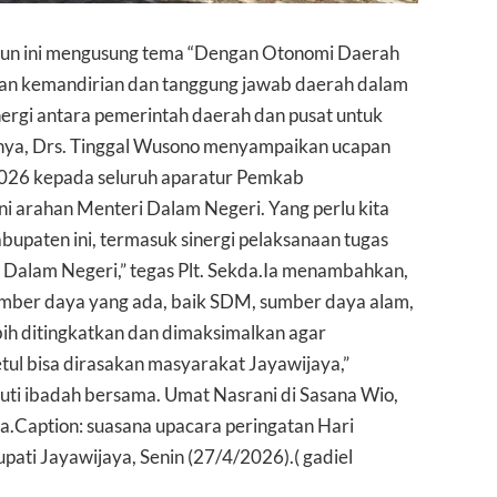
hun ini mengusung tema “Dengan Otonomi Daerah
kan kemandirian dan tanggung jawab daerah dalam
nergi antara pemerintah daerah dan pusat untuk
nya, Drs. Tinggal Wusono menyampaikan ucapan
026 kepada seluruh aparatur Pemkab
 arahan Menteri Dalam Negeri. Yang perlu kita
abupaten ini, termasuk sinergi pelaksanaan tugas
 Dalam Negeri,” tegas Plt. Sekda.Ia menambahkan,
ber daya yang ada, baik SDM, sumber daya alam,
ih ditingkatkan dan dimaksimalkan agar
ul bisa dirasakan masyarakat Jayawijaya,”
uti ibadah bersama. Umat Nasrani di Sasana Wio,
.Caption: suasana upacara peringatan Hari
ati Jayawijaya, Senin (27/4/2026).( gadiel