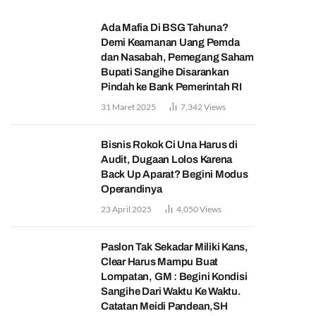
Ada Mafia Di BSG Tahuna?
Demi Keamanan Uang Pemda
dan Nasabah, Pemegang Saham
Bupati Sangihe Disarankan
Pindah ke Bank Pemerintah RI
31 Maret 2025
7,342
Views
Bisnis Rokok Ci Una Harus di
Audit, Dugaan Lolos Karena
Back Up Aparat? Begini Modus
Operandinya
23 April 2025
4,050
Views
Paslon Tak Sekadar Miliki Kans,
Clear Harus Mampu Buat
Lompatan, GM : Begini Kondisi
Sangihe Dari Waktu Ke Waktu.
Catatan Meidi Pandean,SH