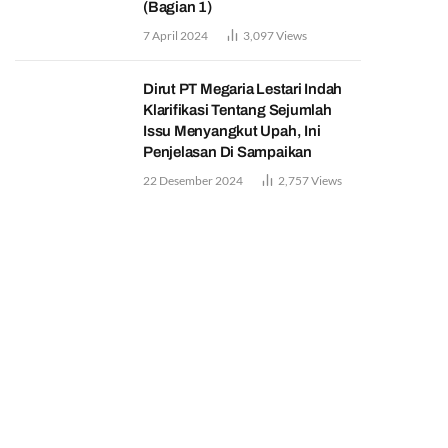
(Bagian 1)
7 April 2024
3,097
Views
Dirut PT Megaria Lestari Indah
Klarifikasi Tentang Sejumlah
Issu Menyangkut Upah, Ini
Penjelasan Di Sampaikan
22 Desember 2024
2,757
Views