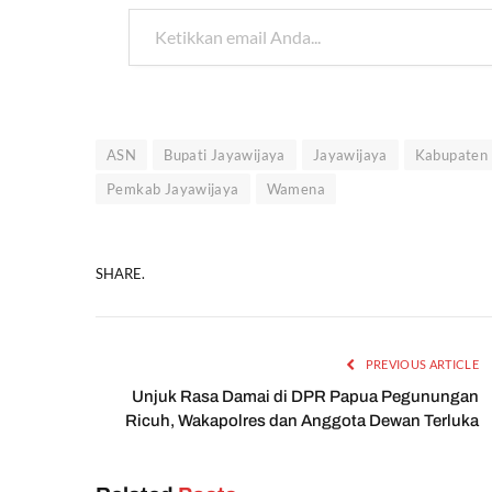
Ketikkan email Anda...
ASN
Bupati Jayawijaya
Jayawijaya
Kabupaten 
Pemkab Jayawijaya
Wamena
SHARE.
PREVIOUS ARTICLE
Unjuk Rasa Damai di DPR Papua Pegunungan
Ricuh, Wakapolres dan Anggota Dewan Terluka