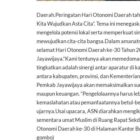
Daerah.Peringatan Hari Otonomi Daerah ta
Kita Wujudkan Asta Cita”. Tema ini menegas
mengelola potensi lokal serta memperkuat si
mewujudkan cita-cita bangsa.Dalam amanat
selamat Hari Otonomi Daerah ke-30 Tahun 2
Jayawijaya.“Kami tentunya akan memedomani
tingkatkan adalah sinergi antar aparatur di k
antara kabupaten, provinsi, dan Kementerian
Pemkab Jayawijaya akan memaksimalkan sum
maupun keuangan. “Pengelolaannya harus leb
kemaslahatan atau pemanfaatannya betul-bet
ujarnya.Usai upacara, ASN diarahkan mengik
sementara umat Muslim di Ruang Rapat Sekda
Otonomi Daerah ke-30 di Halaman Kantor Bup
gombo)