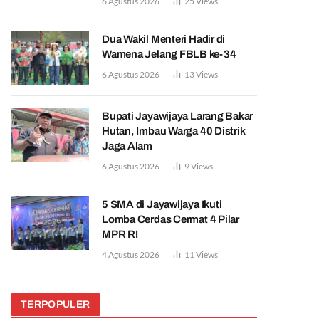
6 Agustus 2026
25
Views
Dua Wakil Menteri Hadir di
Wamena Jelang FBLB ke-34
6 Agustus 2026
13
Views
Bupati Jayawijaya Larang Bakar
Hutan, Imbau Warga 40 Distrik
Jaga Alam
6 Agustus 2026
9
Views
5 SMA di Jayawijaya Ikuti
Lomba Cerdas Cermat 4 Pilar
MPR RI
4 Agustus 2026
11
Views
TERPOPULER