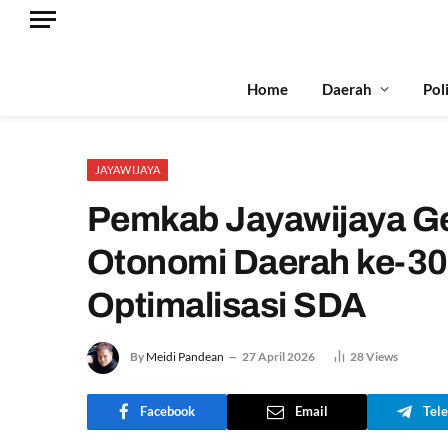
Home
Daerah
Pol
JAYAWIJAYA
Pemkab Jayawijaya Ge
Otonomi Daerah ke-30,
Optimalisasi SDA
By
Meidi Pandean
27 April 2026
28
Views
Facebook
Email
Tel