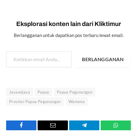
Eksplorasi konten lain dari Kliktimur
Berlangganan untuk dapatkan pos terbaru lewat email.
Ketikkan email Anda...
BERLANGGANAN
Jayawijaya
Papua
Papua Pegunungan
Provinsi Papua Pegunungan
Wamena
Facebook
Email
Telegram
WhatsAp