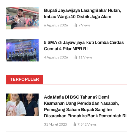
Bupati Jayawijaya Larang Bakar Hutan,
Imbau Warga 40 Distrik Jaga Alam
6 Agustus 2026
9
Views
5 SMA di Jayawijaya Ikuti Lomba Cerdas
Cermat 4 Pilar MPR RI
4 Agustus 2026
11
Views
TERPOPULER
Ada Mafia Di BSG Tahuna? Demi
Keamanan Uang Pemda dan Nasabah,
Pemegang Saham Bupati Sangihe
Disarankan Pindah ke Bank Pemerintah RI
31 Maret 2025
7,342
Views