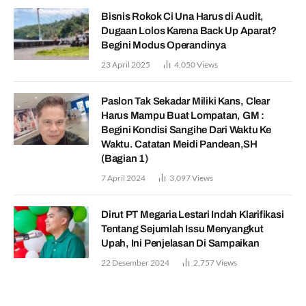
Bisnis Rokok Ci Una Harus di Audit,
Dugaan Lolos Karena Back Up Aparat?
Begini Modus Operandinya
23 April 2025
4,050
Views
Paslon Tak Sekadar Miliki Kans, Clear
Harus Mampu Buat Lompatan, GM :
Begini Kondisi Sangihe Dari Waktu Ke
Waktu. Catatan Meidi Pandean,SH
(Bagian 1)
7 April 2024
3,097
Views
Dirut PT Megaria Lestari Indah Klarifikasi
Tentang Sejumlah Issu Menyangkut
Upah, Ini Penjelasan Di Sampaikan
22 Desember 2024
2,757
Views