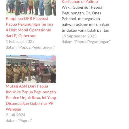
Kericuhan di Yalimo
Wakil Gubernur Papua
Pegunungan, Dr. Ones
Pimpinan DPR Provinsi
Pahabol, menegaskan
Papua Pegunungan Terima
bahwa rasisme merupakan
4 Unit Mobil Operasional
tindakan yang tidak pantas
dari Pj Gubernur
dan tidak bisa dibenarkan
19 September 2025
1 Februari 2025
dalam bentuk apa pun. Hal
dalam "Papua Pegunungan"
dalam "Papua Pegunungan"
ini ia sampaikan usai apel
pagi di Wamena, Kamis
(17/9/2025), menanggapi
kericuhan yang terjadi di
Kabupaten Yalimo.
Kericuhan bermula dari
peristiwa di SMA Negeri 1
Mutasi ASN Dari Papua
Yalimo.…
Induk ke Papua Pegunungan
Pemicu Unjuk Rasa, Ini Yang
Disampaikan Gubernur PP
Wanggai
2 Juli 2024
dalam "Papua"