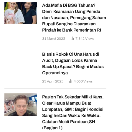
Ada Mafia Di BSG Tahuna?
Demi Keamanan Uang Pemda
dan Nasabah, Pemegang Saham
Bupati Sangihe Disarankan
Pindah ke Bank Pemerintah RI
31 Maret 2025
7,342
Views
Bisnis Rokok Ci Una Harus di
Audit, Dugaan Lolos Karena
Back Up Aparat? Begini Modus
Operandinya
23 April 2025
4,050
Views
Paslon Tak Sekadar Miliki Kans,
Clear Harus Mampu Buat
Lompatan, GM : Begini Kondisi
Sangihe Dari Waktu Ke Waktu.
Catatan Meidi Pandean,SH
(Bagian 1)