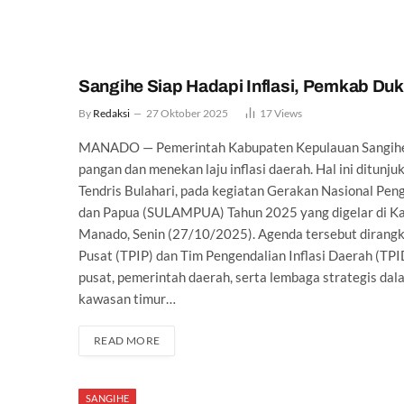
Sangihe Siap Hadapi Inflasi, Pemkab 
By
Redaksi
27 Oktober 2025
17
Views
MANADO — Pemerintah Kabupaten Kepulauan Sangihe 
pangan dan menekan laju inflasi daerah. Hal ini ditunj
Tendris Bulahari, pada kegiatan Gerakan Nasional Pen
dan Papua (SULAMPUA) Tahun 2025 yang digelar di Kan
Manado, Senin (27/10/2025). Agenda tersebut dirangk
Pusat (TPIP) dan Tim Pengendalian Inflasi Daerah (TPI
pusat, pemerintah daerah, serta lembaga strategis d
kawasan timur…
READ MORE
SANGIHE