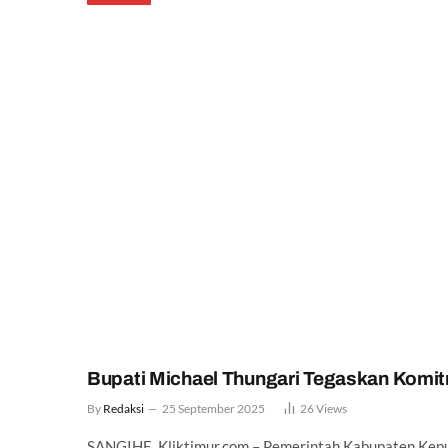
Bupati Michael Thungari Tegaskan Komi
By
Redaksi
25 September 2025
26
Views
SANGIHE, Kliktimur.com – Pemerintah Kabupaten Ke