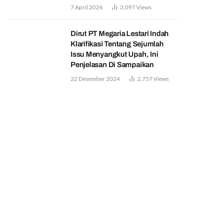
7 April 2024
3,097
Views
Dirut PT Megaria Lestari Indah
Klarifikasi Tentang Sejumlah
Issu Menyangkut Upah, Ini
Penjelasan Di Sampaikan
22 Desember 2024
2,757
Views