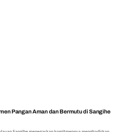
tmen Pangan Aman dan Bermutu di Sangihe
pulauan Sangihe menegaskan komitmennya menghadirkan