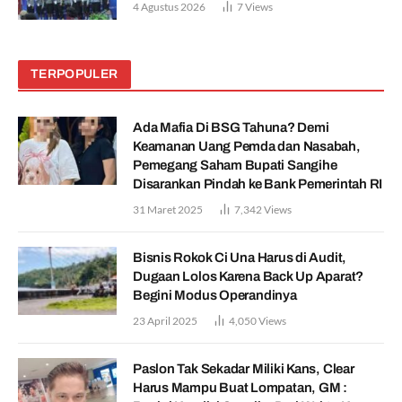
4 Agustus 2026
7
Views
TERPOPULER
Ada Mafia Di BSG Tahuna? Demi
Keamanan Uang Pemda dan Nasabah,
Pemegang Saham Bupati Sangihe
Disarankan Pindah ke Bank Pemerintah RI
31 Maret 2025
7,342
Views
Bisnis Rokok Ci Una Harus di Audit,
Dugaan Lolos Karena Back Up Aparat?
Begini Modus Operandinya
23 April 2025
4,050
Views
Paslon Tak Sekadar Miliki Kans, Clear
Harus Mampu Buat Lompatan, GM :