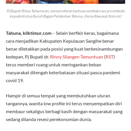
Pj Bupati Rinny Tamuntuan, menyerahkan bantuan sembako secara simbolis
kepada Ketua Buruh Bagasi Pelabuhan Tahuna, Jhony Bawasal.(foto:ist)
Tahuna, kliktimur,com
– Selain berfikir keras, bagaimana
cara menjadikan Kabupaten Kepulauan Sangihe benar
benar diletakkan pada posisi yang kuat berkesinambungan
kedepan, Pj Bupati dr.
Rinny Silangen Tamuntuan
(
RST
)
terus memberi ruang untuk meringankan beban
masyarakat ditengah keterbatasan situasi pasca pandemi
covid 19.
Hampir di semua tempat yang membutuhkan uluran
tangannya, wanita low profile ini terus menyempatkan diri
membaur sekaligus berbagi kasih dengan masyarakat yang
sedang dilanda resesi perekonomian dunia.