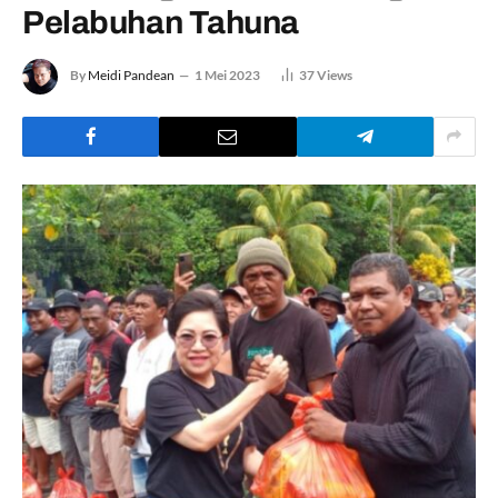
Pelabuhan Tahuna
By
Meidi Pandean
1 Mei 2023
37
Views