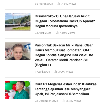
31 Maret 2025
7,342
Views
Bisnis Rokok Ci Una Harus di Audit,
Dugaan Lolos Karena Back Up Aparat?
Begini Modus Operandinya
23 April 2025
4,050
Views
Paslon Tak Sekadar Miliki Kans, Clear
Harus Mampu Buat Lompatan, GM :
Begini Kondisi Sangihe Dari Waktu Ke
Waktu. Catatan Meidi Pandean,SH
(Bagian 1)
7 April 2024
3,097
Views
Dirut PT Megaria Lestari Indah Klarifikasi
Tentang Sejumlah Issu Menyangkut
Upah, Ini Penjelasan Di Sampaikan
22 Desember 2024
2,757
Views