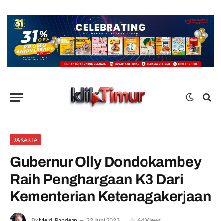
JAKARTA
Gubernur Olly Dondokambey
Raih Penghargaan K3 Dari
Kementerian Ketenagakerjaan
By
Meidi Pandean
22 Juni 2023
64
Views