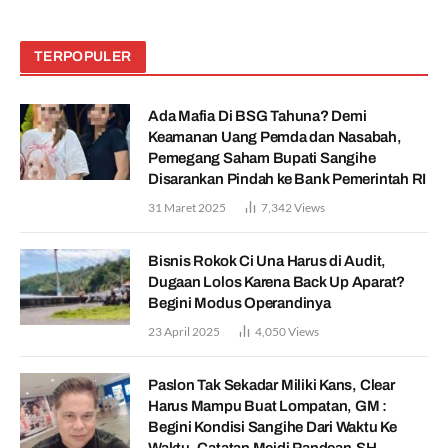
TERPOPULER
Ada Mafia Di BSG Tahuna? Demi
Keamanan Uang Pemda dan Nasabah,
Pemegang Saham Bupati Sangihe
Disarankan Pindah ke Bank Pemerintah RI
31 Maret 2025
7,342
Views
Bisnis Rokok Ci Una Harus di Audit,
Dugaan Lolos Karena Back Up Aparat?
Begini Modus Operandinya
23 April 2025
4,050
Views
Paslon Tak Sekadar Miliki Kans, Clear
Harus Mampu Buat Lompatan, GM :
Begini Kondisi Sangihe Dari Waktu Ke
Waktu. Catatan Meidi Pandean,SH