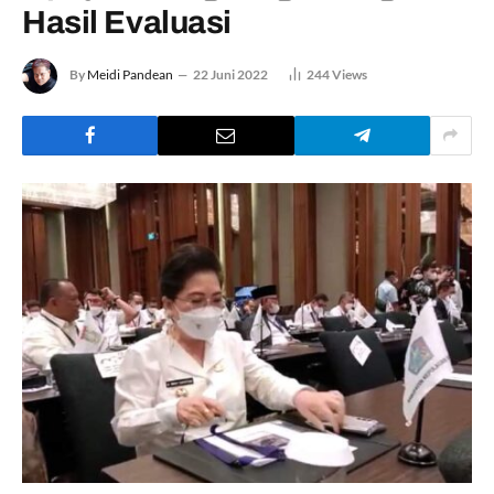
Hasil Evaluasi
By
Meidi Pandean
22 Juni 2022
244
Views