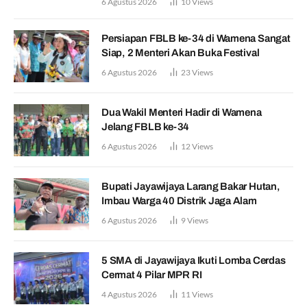
6 Agustus 2026
10
Views
Persiapan FBLB ke-34 di Wamena Sangat
Siap, 2 Menteri Akan Buka Festival
6 Agustus 2026
23
Views
Dua Wakil Menteri Hadir di Wamena
Jelang FBLB ke-34
6 Agustus 2026
12
Views
Bupati Jayawijaya Larang Bakar Hutan,
Imbau Warga 40 Distrik Jaga Alam
6 Agustus 2026
9
Views
5 SMA di Jayawijaya Ikuti Lomba Cerdas
Cermat 4 Pilar MPR RI
4 Agustus 2026
11
Views