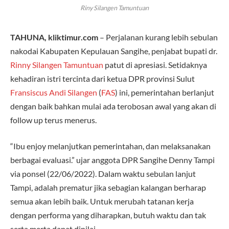
Riny Silangen Tamuntuan
TAHUNA, kliktimur.com
– Perjalanan kurang lebih sebulan
nakodai Kabupaten Kepulauan Sangihe, penjabat bupati dr.
Rinny Silangen Tamuntuan
patut di apresiasi. Setidaknya
kehadiran istri tercinta dari ketua DPR provinsi Sulut
Fransiscus Andi Silangen
(
FAS
) ini, pemerintahan berlanjut
dengan baik bahkan mulai ada terobosan awal yang akan di
follow up terus menerus.
“Ibu enjoy melanjutkan pemerintahan, dan melaksanakan
berbagai evaluasi.” ujar anggota DPR Sangihe Denny Tampi
via ponsel (22/06/2022). Dalam waktu sebulan lanjut
Tampi, adalah prematur jika sebagian kalangan berharap
semua akan lebih baik. Untuk merubah tatanan kerja
dengan performa yang diharapkan, butuh waktu dan tak
serta merta dapat dinilai.