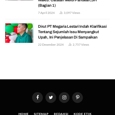
(Bagian 1)
7 April 2024
3,097
Views
Dirut PT Megaria Lestari Indah Klarifikasi
Tentang Sejumlah Issu Menyangkut
Upah, Ini Penjelasan Di Sampaikan
22 Desember 2024
2,757
Views
Facebook
Twitter
Instagram
Pinterest
HOME
SITEMAP
REDAKSI
KODE ETIK