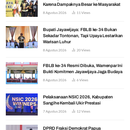
Karena Dampaknya Besar ke Masyarakat
8 Agustus 2026
11
Views
Bupati Jayawijaya: FBLB ke-34 Bukan
Sekadar Tontonan, Tapi Upaya Lestarikan
Warisan Luhur
8 Agustus 2026
20
Views
FBLB ke-34 Resmi Dibuka, Wamenpar Ini
Bukti Komitmen Jayawijaya Jaga Budaya
8 Agustus 2026
6
Views
Pelaksanaan NSIC 2026, Kabupaten
Sangihe Kembali Ukir Prestasi
7 Agustus 2026
12
Views
DPRD Fraksi Demokrat Papua