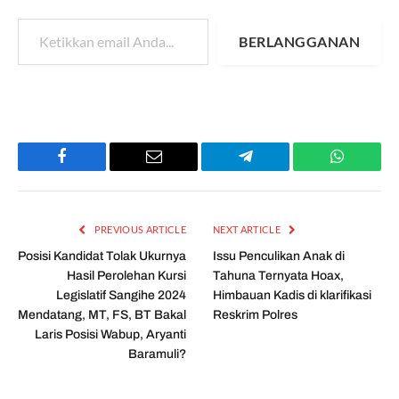
Ketikkan email Anda...
BERLANGGANAN
Facebook
Email
Telegram
WhatsAp
PREVIOUS ARTICLE
NEXT ARTICLE
Posisi Kandidat Tolak Ukurnya
Issu Penculikan Anak di
Hasil Perolehan Kursi
Tahuna Ternyata Hoax,
Legislatif Sangihe 2024
Himbauan Kadis di klarifikasi
Mendatang, MT, FS, BT Bakal
Reskrim Polres
Laris Posisi Wabup, Aryanti
Baramuli?