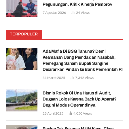
Pegunungan, Kritik Kinerja Pemprov
7 Agustus 2026
24
Views
TERPOPULER
Ada Mafia Di BSG Tahuna? Demi
Keamanan Uang Pemda dan Nasabah,
Pemegang Saham Bupati Sangihe
Disarankan Pindah ke Bank Pemerintah RI
31 Maret 2025
7,342
Views
Bisnis Rokok Ci Una Harus di Audit,
Dugaan Lolos Karena Back Up Aparat?
Begini Modus Operandinya
23 April 2025
4,050
Views
Paslon Tak Sekadar Miliki Kans, Clear