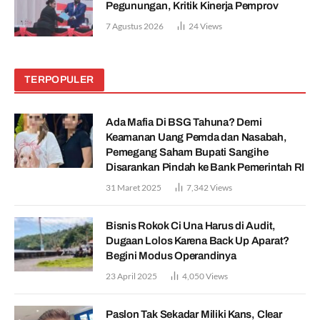
Pegunungan, Kritik Kinerja Pemprov
7 Agustus 2026
24
Views
TERPOPULER
Ada Mafia Di BSG Tahuna? Demi
Keamanan Uang Pemda dan Nasabah,
Pemegang Saham Bupati Sangihe
Disarankan Pindah ke Bank Pemerintah RI
31 Maret 2025
7,342
Views
Bisnis Rokok Ci Una Harus di Audit,
Dugaan Lolos Karena Back Up Aparat?
Begini Modus Operandinya
23 April 2025
4,050
Views
Paslon Tak Sekadar Miliki Kans, Clear