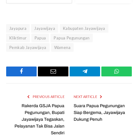
Jayapura
Jayawijaya
Kabupaten Jayawijaya
Kliktimur
Papua
Papua Pegunungan
Pemkab Jayawijaya
Wamena
Facebook
Email
Telegram
WhatsAp
PREVIOUS ARTICLE
NEXT ARTICLE
Rakerda GSJA Papua
Suara Papua Pegunungan
Pegunungan, Bupati
Siap Bergema, Jayawijaya
Jayawijaya Tegaskan,
Dukung Penuh
Pelayanan Tak Bisa Jalan
Sendiri