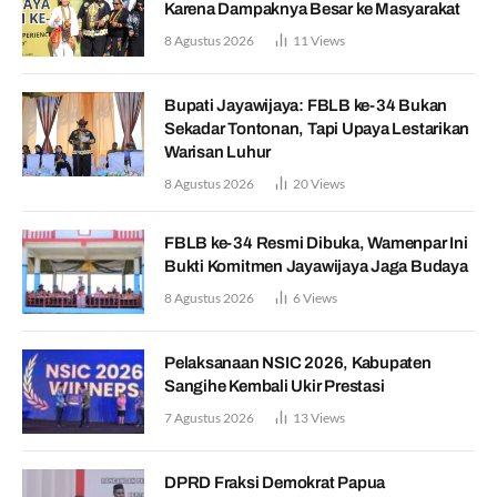
Karena Dampaknya Besar ke Masyarakat
8 Agustus 2026
11
Views
Bupati Jayawijaya: FBLB ke-34 Bukan
Sekadar Tontonan, Tapi Upaya Lestarikan
Warisan Luhur
8 Agustus 2026
20
Views
FBLB ke-34 Resmi Dibuka, Wamenpar Ini
Bukti Komitmen Jayawijaya Jaga Budaya
8 Agustus 2026
6
Views
Pelaksanaan NSIC 2026, Kabupaten
Sangihe Kembali Ukir Prestasi
7 Agustus 2026
13
Views
DPRD Fraksi Demokrat Papua