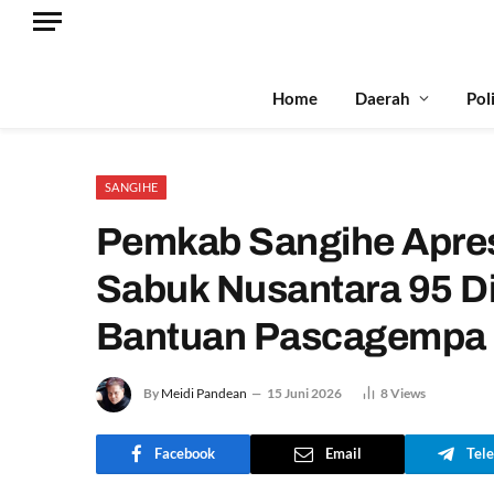
Home
Daerah
Pol
SANGIHE
Pemkab Sangihe Apre
Sabuk Nusantara 95 D
Bantuan Pascagempa k
By
Meidi Pandean
15 Juni 2026
8
Views
Facebook
Email
Tel