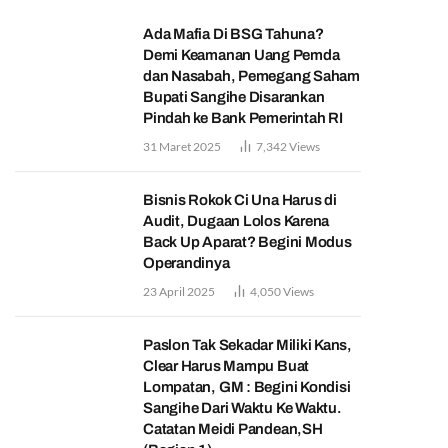
Ada Mafia Di BSG Tahuna?
Demi Keamanan Uang Pemda
dan Nasabah, Pemegang Saham
Bupati Sangihe Disarankan
Pindah ke Bank Pemerintah RI
31 Maret 2025
7,342
Views
Bisnis Rokok Ci Una Harus di
Audit, Dugaan Lolos Karena
Back Up Aparat? Begini Modus
Operandinya
23 April 2025
4,050
Views
Paslon Tak Sekadar Miliki Kans,
Clear Harus Mampu Buat
Lompatan, GM : Begini Kondisi
Sangihe Dari Waktu Ke Waktu.
Catatan Meidi Pandean,SH