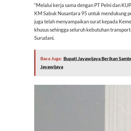
“Melalui kerja sama dengan PT Pelni dan KU
KM Sabuk Nusantara 95 untuk mendukung pe
juga telah menyampaikan surat kepada Kemen
khusus sehingga seluruh kebutuhan transport
Surudani.
Baca Juga:
Bupati Jayawijaya Berikan Samb
Jayawijaya