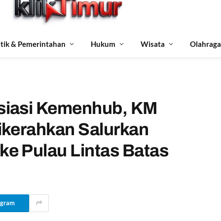
itik & Pemerintahan
Hukum
Wisata
Olahraga
siasi Kemenhub, KM
ikerahkan Salurkan
e Pulau Lintas Batas
egram