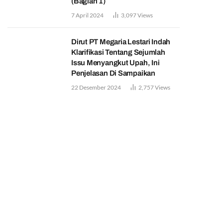
(Bagian 1)
7 April 2024
3,097
Views
Dirut PT Megaria Lestari Indah
Klarifikasi Tentang Sejumlah
Issu Menyangkut Upah, Ini
Penjelasan Di Sampaikan
22 Desember 2024
2,757
Views