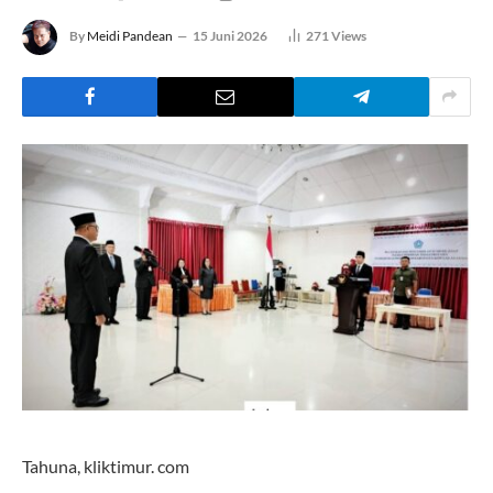
By
Meidi Pandean
15 Juni 2026
271
Views
Tahuna, kliktimur. com