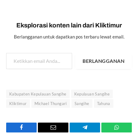
Eksplorasi konten lain dari Kliktimur
Berlangganan untuk dapatkan pos terbaru lewat email.
Ketikkan email Anda...
BERLANGGANAN
Kabupaten Kepulauan Sangihe
Kepulauan Sangihe
Kliktimur
Michael Thungari
Sangihe
Tahuna
Facebook
Email
Telegram
WhatsAp