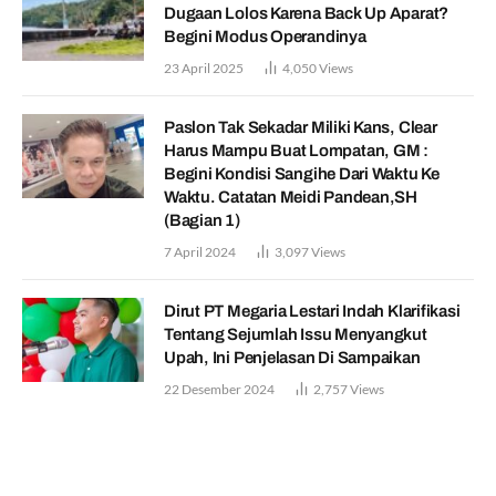
Dugaan Lolos Karena Back Up Aparat?
Begini Modus Operandinya
23 April 2025
4,050
Views
Paslon Tak Sekadar Miliki Kans, Clear
Harus Mampu Buat Lompatan, GM :
Begini Kondisi Sangihe Dari Waktu Ke
Waktu. Catatan Meidi Pandean,SH
(Bagian 1)
7 April 2024
3,097
Views
Dirut PT Megaria Lestari Indah Klarifikasi
Tentang Sejumlah Issu Menyangkut
Upah, Ini Penjelasan Di Sampaikan
22 Desember 2024
2,757
Views