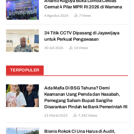
Arianto Kogoya Buka Lomba Cerdas
Cermat 4 Pilar MPR RI 2026 di Wamena
4 Agustus 2026
7
Views
34 Titik CCTV Dipasang di Jayawijaya
untuk Perkuat Pengawasan
30 Juli 2026
14
Views
TERPOPULER
Ada Mafia Di BSG Tahuna? Demi
Keamanan Uang Pemda dan Nasabah,
Pemegang Saham Bupati Sangihe
Disarankan Pindah ke Bank Pemerintah RI
31 Maret 2025
7,342
Views
Bisnis Rokok Ci Una Harus di Audit,