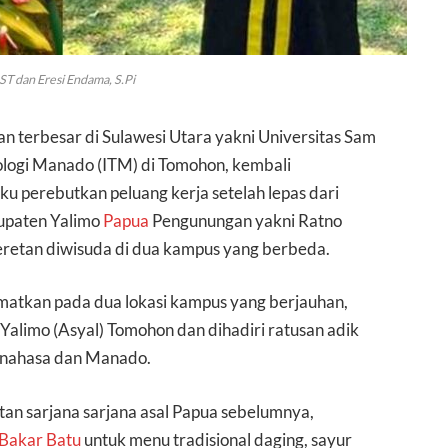
T dan Eresi Endama, S.Pi
 terbesar di Sulawesi Utara yakni Universitas Sam
nologi Manado (ITM) di Tomohon, kembali
ku perebutkan peluang kerja setelah lepas dari
bupaten Yalimo
Papua
Pengunungan yakni Ratno
eretan diwisuda di dua kampus yang berbeda.
tamatkan pada dua lokasi kampus yang berjauhan,
alimo (Asyal) Tomohon dan dihadiri ratusan adik
inahasa dan Manado.
n sarjana sarjana asal Papua sebelumnya,
Bakar Batu
untuk menu tradisional daging, sayur