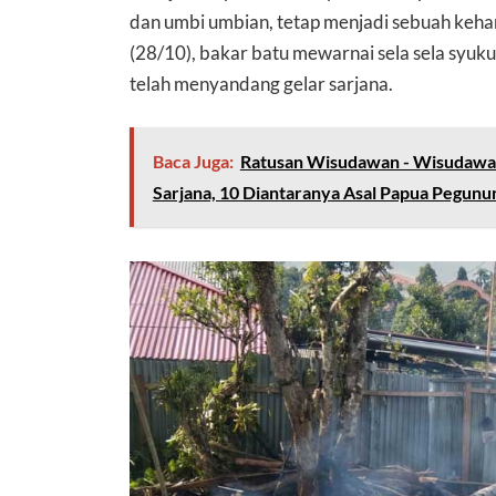
dan umbi umbian, tetap menjadi sebuah keharu
(28/10), bakar batu mewarnai sela sela syuk
telah menyandang gelar sarjana.
Baca Juga:
Ratusan Wisudawan - Wisudawat
Sarjana, 10 Diantaranya Asal Papua Pegunu