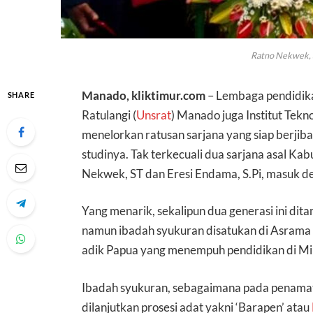
Ratno Nekwek, S
Manado, kliktimur.com
– Lembaga pendidikan
SHARE
Ratulangi (
Unsrat
) Manado juga Institut Tek
menelorkan ratusan sarjana yang siap berjiba
studinya. Tak terkecuali dua sarjana asal Ka
Nekwek, ST dan Eresi Endama, S.Pi, masuk d
Yang menarik, sekalipun dua generasi ini di
namun ibadah syukuran disatukan di Asrama Y
adik Papua yang menempuh pendidikan di M
Ibadah syukuran, sebagaimana pada penamata
dilanjutkan prosesi adat yakni ‘Barapen’ atau