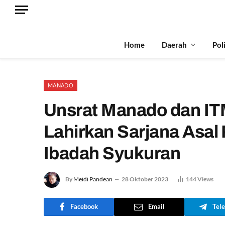
Home
Daerah
Pol
MANADO
Unsrat Manado dan I
Lahirkan Sarjana Asal
Ibadah Syukuran
By
Meidi Pandean
28 Oktober 2023
144
Views
Facebook
Email
Tel