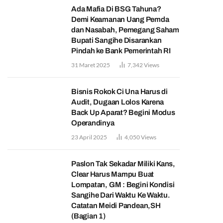
Ada Mafia Di BSG Tahuna?
Demi Keamanan Uang Pemda
dan Nasabah, Pemegang Saham
Bupati Sangihe Disarankan
Pindah ke Bank Pemerintah RI
31 Maret 2025
7,342
Views
Bisnis Rokok Ci Una Harus di
Audit, Dugaan Lolos Karena
Back Up Aparat? Begini Modus
Operandinya
23 April 2025
4,050
Views
Paslon Tak Sekadar Miliki Kans,
Clear Harus Mampu Buat
Lompatan, GM : Begini Kondisi
Sangihe Dari Waktu Ke Waktu.
Catatan Meidi Pandean,SH
(Bagian 1)