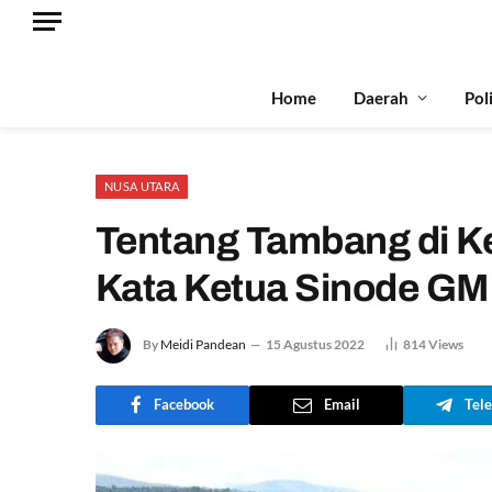
Home
Daerah
Pol
NUSA UTARA
Tentang Tambang di K
Kata Ketua Sinode G
By
Meidi Pandean
15 Agustus 2022
814
Views
Facebook
Email
Tel