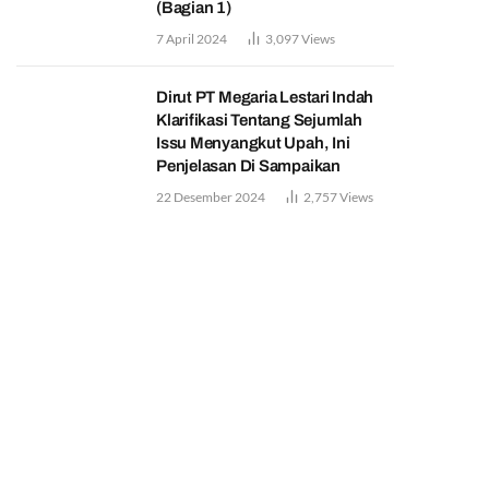
(Bagian 1)
7 April 2024
3,097
Views
Dirut PT Megaria Lestari Indah
Klarifikasi Tentang Sejumlah
Issu Menyangkut Upah, Ini
Penjelasan Di Sampaikan
22 Desember 2024
2,757
Views