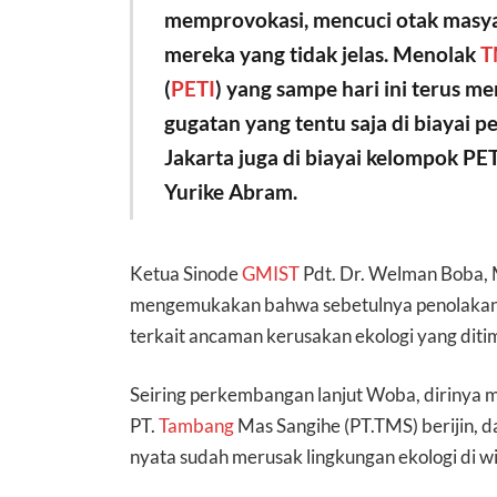
memprovokasi, mencuci otak masyara
mereka yang tidak jelas. Menolak
T
(
PETI
) yang sampe hari ini terus 
gugatan yang tentu saja di biayai p
Jakarta juga di biayai kelompok PET
Yurike Abram.
Ketua Sinode
GMIST
Pdt. Dr. Welman Boba, 
mengemukakan bahwa sebetulnya penolakan y
terkait ancaman kerusakan ekologi yang dit
Seiring perkembangan lanjut Woba, dirinya 
PT.
Tambang
Mas Sangihe (PT.TMS) berijin, d
nyata sudah merusak lingkungan ekologi di w