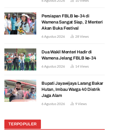
6 Agustus 2026
10
Views
Persiapan FBLB ke-34 di
Wamena Sangat Siap, 2 Menteri
Akan Buka Festival
6 Agustus 2026
28
Views
Dua Wakil Menteri Hadir di
Wamena Jelang FBLB ke-34
6 Agustus 2026
14
Views
Bupati Jayawijaya Larang Bakar
Hutan, Imbau Warga 40 Distrik
Jaga Alam
6 Agustus 2026
9
Views
TERPOPULER