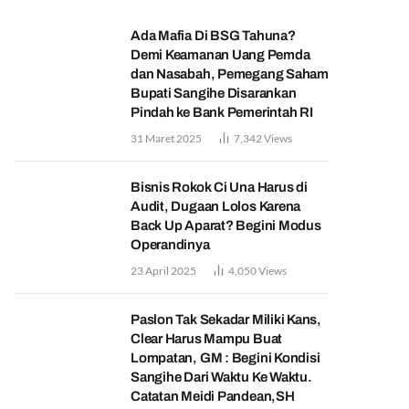
Ada Mafia Di BSG Tahuna?
Demi Keamanan Uang Pemda
dan Nasabah, Pemegang Saham
Bupati Sangihe Disarankan
Pindah ke Bank Pemerintah RI
31 Maret 2025
7,342
Views
Bisnis Rokok Ci Una Harus di
Audit, Dugaan Lolos Karena
Back Up Aparat? Begini Modus
Operandinya
23 April 2025
4,050
Views
Paslon Tak Sekadar Miliki Kans,
Clear Harus Mampu Buat
Lompatan, GM : Begini Kondisi
Sangihe Dari Waktu Ke Waktu.
Catatan Meidi Pandean,SH