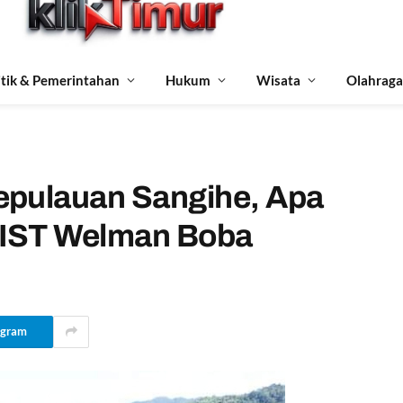
itik & Pemerintahan
Hukum
Wisata
Olahraga
epulauan Sangihe, Apa
MIST Welman Boba
egram