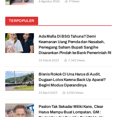
6 Agustus 2026
9
Views
TERPOPULER
Ada Mafia Di BSG Tahuna? Demi
Keamanan Uang Pemda dan Nasabah,
Pemegang Saham Bupati Sangihe
Disarankan Pindah ke Bank Pemerintah RI
31 Maret 2025
7,342
Views
Bisnis Rokok Ci Una Harus di Audit,
Dugaan Lolos Karena Back Up Aparat?
Begini Modus Operandinya
23 April 2025
4,050
Views
Paslon Tak Sekadar Miliki Kans, Clear
Harus Mampu Buat Lompatan, GM :