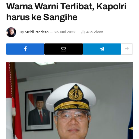
Warna Warni Terlibat, Kapolri
harus ke Sangihe
By
Meidi Pandean
26 Juni 2022
485
Views