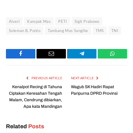
Alveri
Kampak Mas
PETI
Sigit Prabowo
Soleman B. Ponto
Tambang Mas Sangihe
TMS
TNI
Facebook
Email
Telegram
WhatsAp
PREVIOUS ARTICLE
NEXT ARTICLE
Kenalpot Recing di Tahuna
Wagub SK Hadiri Rapat
Ciptakan Keresahan Tengah
Paripurna DPRD Provinsi
Malam, Cendrung dibiarkan,
Apa kata Mandingan
Related
Posts