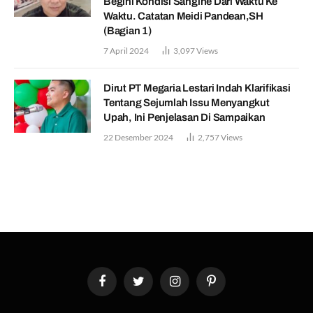
Begini Kondisi Sangihe Dari Waktu Ke
Waktu. Catatan Meidi Pandean,SH
(Bagian 1)
7 April 2024
3,097
Views
Dirut PT Megaria Lestari Indah Klarifikasi
Tentang Sejumlah Issu Menyangkut
Upah, Ini Penjelasan Di Sampaikan
22 Desember 2024
2,757
Views
Facebook
Twitter
Instagram
Pinterest