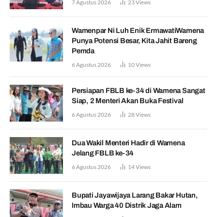
7 Agustus 2026
23
Views
Wamenpar Ni Luh Enik ErmawatiWamena
Punya Potensi Besar, Kita Jahit Bareng
Pemda
6 Agustus 2026
10
Views
Persiapan FBLB ke-34 di Wamena Sangat
Siap, 2 Menteri Akan Buka Festival
6 Agustus 2026
28
Views
Dua Wakil Menteri Hadir di Wamena
Jelang FBLB ke-34
6 Agustus 2026
14
Views
Bupati Jayawijaya Larang Bakar Hutan,
Imbau Warga 40 Distrik Jaga Alam