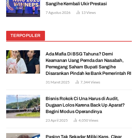
Sangihe Kembali Ukir Prestasi
7 Agustus 2026
13
Views
TERPOPULER
Ada Mafia Di BSG Tahuna? Demi
Keamanan Uang Pemda dan Nasabah,
Pemegang Saham Bupati Sangihe
Disarankan Pindah ke Bank Pemerintah RI
31 Maret 2025
7,344
Views
Bisnis Rokok Ci Una Harus di Audit,
Dugaan Lolos Karena Back Up Aparat?
Begini Modus Operandinya
23 April 2025
4,050
Views
Paslon Tak Sekadar Miliki Kans, Clear