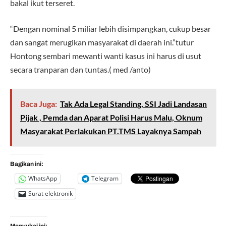
bakal ikut terseret.
“Dengan nominal 5 miliar lebih disimpangkan, cukup besar
dan sangat merugikan masyarakat di daerah ini.”tutur
Hontong sembari mewanti wanti kasus ini harus di usut
secara tranparan dan tuntas.( med /anto)
Baca Juga:
Tak Ada Legal Standing, SSI Jadi Landasan
Pijak , Pemda dan Aparat Polisi Harus Malu, Oknum
Masyarakat Perlakukan PT.TMS Layaknya Sampah
Bagikan ini:
WhatsApp
Telegram
Surat elektronik