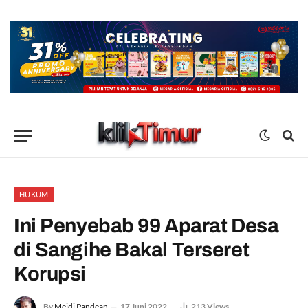
HUKUM
Ini Penyebab 99 Aparat Desa
di Sangihe Bakal Terseret
Korupsi
By
Meidi Pandean
17 Juni 2022
213
Views