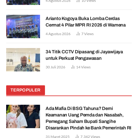
4 Agustus 2026
10
Views
Arianto Kogoya Buka Lomba Cerdas
Cermat 4 Pilar MPR RI 2026 di Wamena
4 Agustus 2026
7
Views
34 Titik CCTV Dipasang di Jayawijaya
untuk Perkuat Pengawasan
30 Juli 2026
14
Views
TERPOPULER
Ada Mafia Di BSG Tahuna? Demi
Keamanan Uang Pemda dan Nasabah,
Pemegang Saham Bupati Sangihe
Disarankan Pindah ke Bank Pemerintah RI
31 Maret 2025
7,342
Views