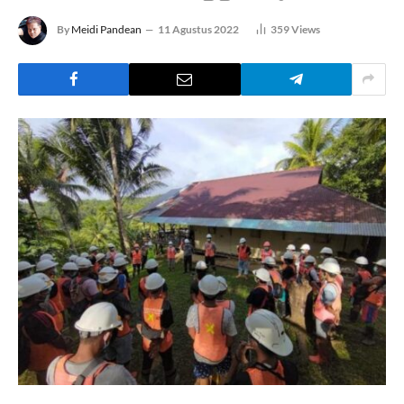
By
Meidi Pandean
11 Agustus 2022
359
Views