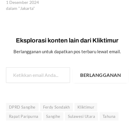
1 Desember 2024
dalam "Jakarta"
Eksplorasi konten lain dari Kliktimur
Berlangganan untuk dapatkan pos terbaru lewat email.
Ketikkan email Anda...
BERLANGGANAN
DPRD Sangihe
Ferdy Sondakh
Kliktimur
Rapat Paripurna
Sangihe
Sulawesi Utara
Tahuna