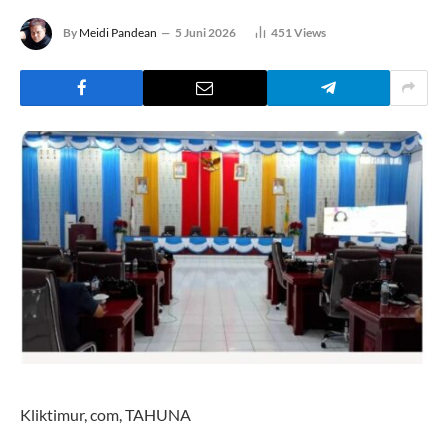
By
Meidi Pandean
5 Juni 2026
451
Views
Kliktimur, com, TAHUNA