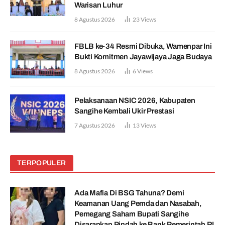
Warisan Luhur
8 Agustus 2026
23
Views
FBLB ke-34 Resmi Dibuka, Wamenpar Ini
Bukti Komitmen Jayawijaya Jaga Budaya
8 Agustus 2026
6
Views
Pelaksanaan NSIC 2026, Kabupaten
Sangihe Kembali Ukir Prestasi
7 Agustus 2026
13
Views
TERPOPULER
Ada Mafia Di BSG Tahuna? Demi
Keamanan Uang Pemda dan Nasabah,
Pemegang Saham Bupati Sangihe
Disarankan Pindah ke Bank Pemerintah RI