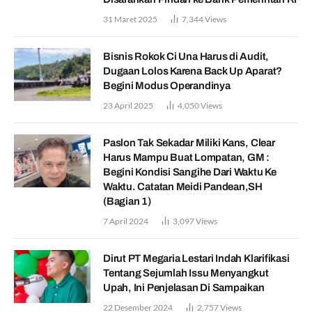
31 Maret 2025
7,344
Views
Bisnis Rokok Ci Una Harus di Audit,
Dugaan Lolos Karena Back Up Aparat?
Begini Modus Operandinya
23 April 2025
4,050
Views
Paslon Tak Sekadar Miliki Kans, Clear
Harus Mampu Buat Lompatan, GM :
Begini Kondisi Sangihe Dari Waktu Ke
Waktu. Catatan Meidi Pandean,SH
(Bagian 1)
7 April 2024
3,097
Views
Dirut PT Megaria Lestari Indah Klarifikasi
Tentang Sejumlah Issu Menyangkut
Upah, Ini Penjelasan Di Sampaikan
22 Desember 2024
2,757
Views