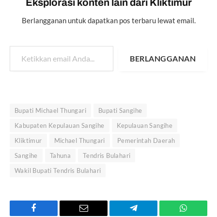
Eksplorasi konten lain dari Kliktimur
Berlangganan untuk dapatkan pos terbaru lewat email.
Ketikkan email Anda...
BERLANGGANAN
Bupati Michael Thungari
Bupati Sangihe
Kabupaten Kepulauan Sangihe
Kepulauan Sangihe
Kliktimur
Michael Thungari
Pemerintah Daerah
Sangihe
Tahuna
Tendris Bulahari
Wakil Bupati Tendris Bulahari
Facebook
Email
Telegram
WhatsAp