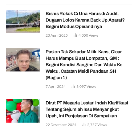
Bisnis Rokok Ci Una Harus di Audit,
Dugaan Lolos Karena Back Up Aparat?
Begini Modus Operandinya
23 April 2025
4,050
Views
Paslon Tak Sekadar Miliki Kans, Clear
Harus Mampu Buat Lompatan, GM :
Begini Kondisi Sangihe Dari Waktu Ke
Waktu. Catatan Meidi Pandean,SH
(Bagian 1)
7 April 2024
3,097
Views
Dirut PT Megaria Lestari Indah Klarifikasi
Tentang Sejumlah Issu Menyangkut
Upah, Ini Penjelasan Di Sampaikan
22 Desember 2024
2,757
Views