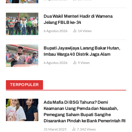
Dua Wakil Menteri Hadir di Wamena
Jelang FBLB ke-34
6 Agustus 2026
14
Views
Bupati Jayawijaya Larang Bakar Hutan,
Imbau Warga 40 Distrik Jaga Alam
6 Agustus 2026
9
Views
TERPOPULER
Ada Mafia Di BSG Tahuna? Demi
Keamanan Uang Pemda dan Nasabah,
Pemegang Saham Bupati Sangihe
Disarankan Pindah ke Bank Pemerintah RI
31 Maret 2025
7,342
Views