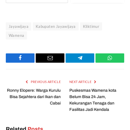
Jayawijaya
Kabupaten Jayawijaya
Kliktimur
Wamena
Facebook
Email
Telegram
WhatsAp
PREVIOUS ARTICLE
NEXT ARTICLE
Ronny Elopere: Warga Kurulu
Puskesmas Wamena kota
Bisa Sejahtera dari Ikan dan
Belum Bisa 24 Jam,
Cabai
Kekurangan Tenaga dan
Fasilitas Jadi Kendala
Related
Posts