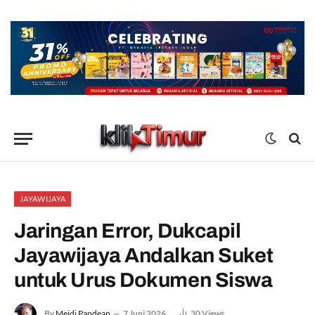
JAYAWIJAYA
Jaringan Error, Dukcapil
Jayawijaya Andalkan Suket
untuk Urus Dokumen Siswa
By
Meidi Pandean
7 Juni 2026
30
Views