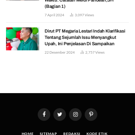
Waktu. Catatan Meidi Pandean,SH
(Bagian 1)
7 April 2024
3,097
Views
Dirut PT Megaria Lestari Indah Klarifikasi
Tentang Sejumlah Issu Menyangkut
Upah, Ini Penjelasan Di Sampaikan
22 Desember 2024
2,757
Views
Facebook
Twitter
Instagram
Pinterest
HOME
SITEMAP
REDAKSI
KODE ETIK