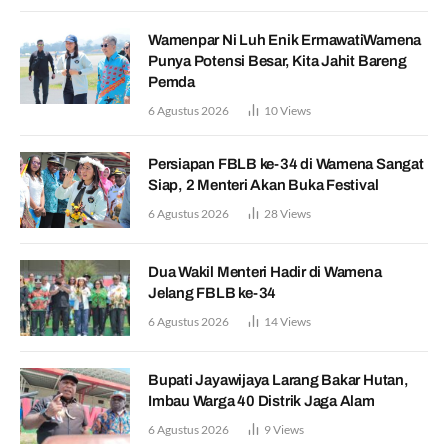
Wamenpar Ni Luh Enik ErmawatiWamena
Punya Potensi Besar, Kita Jahit Bareng
Pemda
6 Agustus 2026
10
Views
Persiapan FBLB ke-34 di Wamena Sangat
Siap, 2 Menteri Akan Buka Festival
6 Agustus 2026
28
Views
Dua Wakil Menteri Hadir di Wamena
Jelang FBLB ke-34
6 Agustus 2026
14
Views
Bupati Jayawijaya Larang Bakar Hutan,
Imbau Warga 40 Distrik Jaga Alam
6 Agustus 2026
9
Views