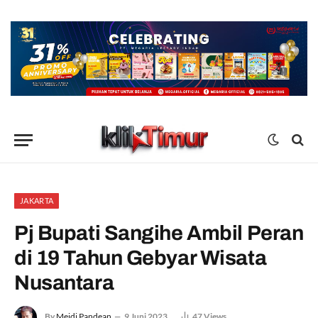
JAKARTA
Pj Bupati Sangihe Ambil Peran
di 19 Tahun Gebyar Wisata
Nusantara
By
Meidi Pandean
9 Juni 2023
47
Views