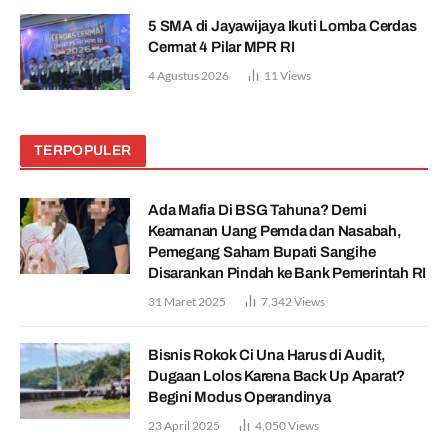
5 SMA di Jayawijaya Ikuti Lomba Cerdas
Cermat 4 Pilar MPR RI
4 Agustus 2026
11
Views
TERPOPULER
Ada Mafia Di BSG Tahuna? Demi
Keamanan Uang Pemda dan Nasabah,
Pemegang Saham Bupati Sangihe
Disarankan Pindah ke Bank Pemerintah RI
31 Maret 2025
7,342
Views
Bisnis Rokok Ci Una Harus di Audit,
Dugaan Lolos Karena Back Up Aparat?
Begini Modus Operandinya
23 April 2025
4,050
Views