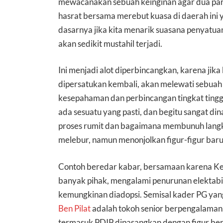
mewacanakan sebuah keinginan agar dua par
hasrat bersama merebut kuasa di daerah ini
dasarnya jika kita menarik suasana penyatuan
akan sedikit mustahil terjadi.
Ini menjadi alot diperbincangkan, karena jik
dipersatukan kembali, akan melewati sebuah 
kesepahaman dan perbincangan tingkat tinggi 
ada sesuatu yang pasti, dan begitu sangat din
proses rumit dan bagaimana membunuh langka
melebur, namun menonjolkan figur-figur baru
Contoh beredar kabar, bersamaan karena Ke
banyak pihak, mengalami penurunan elektabil
kemungkinan diadopsi. Semisal kader PG yang
Ben Pilat
adalah tokoh senior berpengalaman, 
termasuk PDIP dipasangkan dengan figur ber