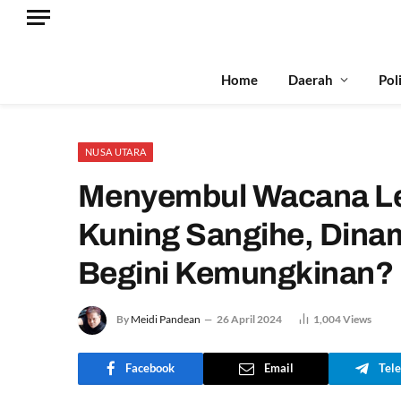
Home
Daerah
Pol
NUSA UTARA
Menyembul Wacana Le
Kuning Sangihe, Dinam
Begini Kemungkinan?
By
Meidi Pandean
26 April 2024
1,004
Views
Facebook
Email
Tel