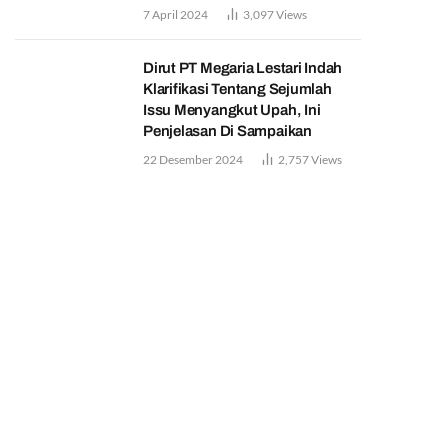
7 April 2024
3,097
Views
Dirut PT Megaria Lestari Indah
Klarifikasi Tentang Sejumlah
Issu Menyangkut Upah, Ini
Penjelasan Di Sampaikan
22 Desember 2024
2,757
Views