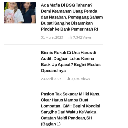
Ada Mafia Di BSG Tahuna?
Demi Keamanan Uang Pemda
dan Nasabah, Pemegang Saham
Bupati Sangihe Disarankan
Pindah ke Bank Pemerintah RI
31 Maret 2025
7,342
Views
Bisnis Rokok Ci Una Harus di
Audit, Dugaan Lolos Karena
Back Up Aparat? Begini Modus
Operandinya
23 April 2025
4,050
Views
Paslon Tak Sekadar Miliki Kans,
Clear Harus Mampu Buat
Lompatan, GM : Begini Kondisi
Sangihe Dari Waktu Ke Waktu.
Catatan Meidi Pandean,SH
(Bagian 1)