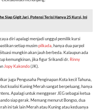
 Siap Gigit Jari, Potensi Terisi Hanya 25 Kursi, Ini
caya diri apalagi menjadi unggul pemilik kursi
astikan setiap musim
pilkada
, hanya dua parpol
 Situasi mungkin akan jauh berbeda. Kalaupun ada
p kemungkinan, jika figur Srikandi dr.
Rinny
gan
Jopy Kakondo
(JK).
kar juga Pengusaha Penginapan Kota kecil Tahuna,
ebut koalisi Kuning Merah sangat berpeluang, hanya
intens. Apalagi untuk menggeser JEG sebagai ketua
mando siap gerak. Memang menurut Bongso, dua
aerah ini tak lain Merah atau Kuning atau keduanya