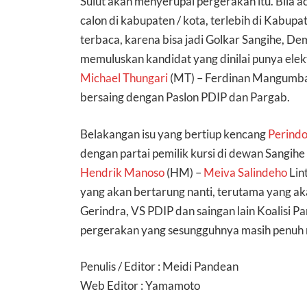
Sulut akan menyerupai pergerakan itu. Bila a
calon di kabupaten / kota, terlebih di Kabupa
terbaca, karena bisa jadi Golkar Sangihe, D
memuluskan kandidat yang dinilai punya ele
Michael Thungari
(MT) – Ferdinan Mangumba
bersaing dengan Paslon PDIP dan Pargab.
Belakangan isu yang bertiup kencang
Perind
dengan partai pemilik kursi di dewan Sangihe
Hendrik Manoso
(HM) –
Meiva Salindeho
Lin
yang akan bertarung nanti, terutama yang ak
Gerindra, VS PDIP dan saingan lain Koalisi Pa
pergerakan yang sesungguhnya masih penuh m
Penulis / Editor : Meidi Pandean
Web Editor : Yamamoto