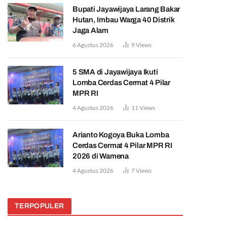
Bupati Jayawijaya Larang Bakar
Hutan, Imbau Warga 40 Distrik
Jaga Alam
6 Agustus 2026
9
Views
5 SMA di Jayawijaya Ikuti
Lomba Cerdas Cermat 4 Pilar
MPR RI
4 Agustus 2026
11
Views
Arianto Kogoya Buka Lomba
Cerdas Cermat 4 Pilar MPR RI
2026 di Wamena
4 Agustus 2026
7
Views
TERPOPULER