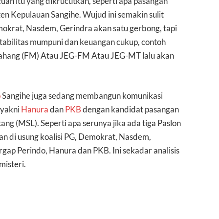
cuan itu yang dikrucutkan, seperti apa pasangan
ten Kepulauan Sangihe. Wujud ini semakin sulit
emokrat, Nasdem, Gerindra akan satu gerbong, tapi
ktabilitas mumpuni dan keuangan cukup, contoh
hang (FM) Atau JEG-FM Atau JEG-MT lalu akan
o
Sangihe juga sedang membangun komunikasi
 yakni
Hanura
dan
PKB
dengan kandidat pasangan
tang (MSL). Seperti apa serunya jika ada tiga Paslon
an di usung koalisi PG, Demokrat, Nasdem,
rgap Perindo, Hanura dan PKB. Ini sekadar analisis
isteri.