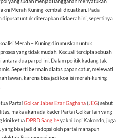
pol yang sudah menjadi langganan menyatukan
 yakni Merah Kuning kembali dicuatkan. Pada
 dipusat untuk diterapkan didaerah ini, sepertinya
a koalisi Merah – Kuning dirumuskan untuk
proses yang tidak mudah. Kecuali tercipta sebuah
antara dua parpol ini. Dalam politik kadang tak
amis. Seperti bermain diatas papan catur, melewati
h lawan, karena bisa jadi koalisi merah-kuning
.
tua Partai
Golkar
Jabes Ezar Gaghana
(
JEG
) sebut
itas, maka akan ada kader Partai Golkar lain yang
 kini ketua
DPRD Sangihe
yakni Jopi Kakondo, juga
yang bisa jadi diadopsi oleh partai manapun
-elektabilitas menunjang.