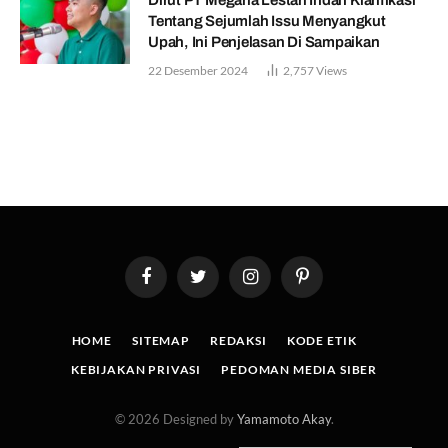
Tentang Sejumlah Issu Menyangkut
Upah, Ini Penjelasan Di Sampaikan
22 Desember 2024
2,757
Views
Facebook
Twitter
Instagram
Pinterest
HOME
SITEMAP
REDAKSI
KODE ETIK
KEBIJAKAN PRIVASI
PEDOMAN MEDIA SIBER
© 2026 Designed by
Yamamoto Akay
.