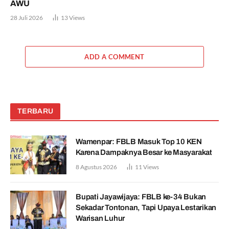
AWU
28 Juli 2026
13
Views
ADD A COMMENT
TERBARU
Wamenpar: FBLB Masuk Top 10 KEN
Karena Dampaknya Besar ke Masyarakat
8 Agustus 2026
11
Views
Bupati Jayawijaya: FBLB ke-34 Bukan
Sekadar Tontonan, Tapi Upaya Lestarikan
Warisan Luhur