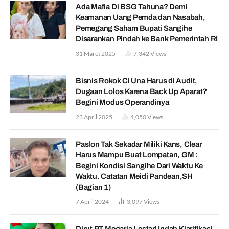
Ada Mafia Di BSG Tahuna? Demi
Keamanan Uang Pemda dan Nasabah,
Pemegang Saham Bupati Sangihe
Disarankan Pindah ke Bank Pemerintah RI
31 Maret 2025
7,342
Views
Bisnis Rokok Ci Una Harus di Audit,
Dugaan Lolos Karena Back Up Aparat?
Begini Modus Operandinya
23 April 2025
4,050
Views
Paslon Tak Sekadar Miliki Kans, Clear
Harus Mampu Buat Lompatan, GM :
Begini Kondisi Sangihe Dari Waktu Ke
Waktu. Catatan Meidi Pandean,SH
(Bagian 1)
7 April 2024
3,097
Views
Dirut PT Megaria Lestari Indah Klarifikasi