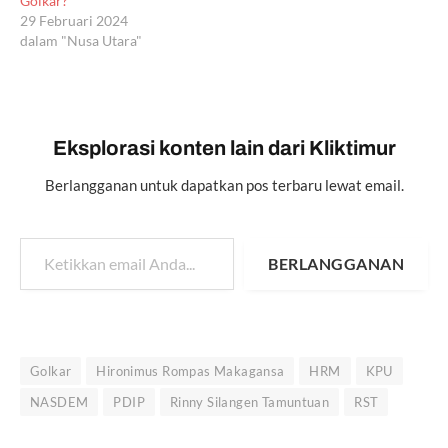
Golkar?
29 Februari 2024
dalam "Nusa Utara"
Eksplorasi konten lain dari Kliktimur
Berlangganan untuk dapatkan pos terbaru lewat email.
Ketikkan email Anda...
BERLANGGANAN
Golkar
Hironimus Rompas Makagansa
HRM
KPU
NASDEM
PDIP
Rinny Silangen Tamuntuan
RST