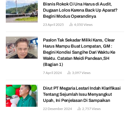
Bisnis Rokok Ci Una Harus di Audit,
Dugaan Lolos Karena Back Up Aparat?
Begini Modus Operandinya
23 April 2025
4,050
Views
Paslon Tak Sekadar Miliki Kans, Clear
Harus Mampu Buat Lompatan, GM :
Begini Kondisi Sangihe Dari Waktu Ke
Waktu. Catatan Meidi Pandean,SH
(Bagian 1)
7 April 2024
3,097
Views
Dirut PT Megaria Lestari Indah Klarifikasi
Tentang Sejumlah Issu Menyangkut
Upah, Ini Penjelasan Di Sampaikan
22 Desember 2024
2,757
Views