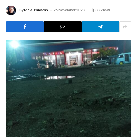
By
Meidi Pandean
26 November 2023
38
Views