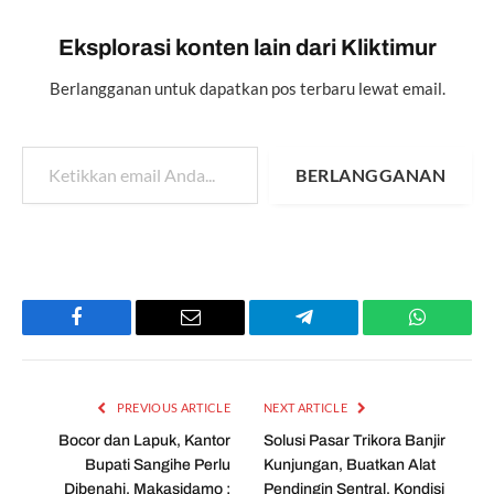
Eksplorasi konten lain dari Kliktimur
Berlangganan untuk dapatkan pos terbaru lewat email.
Ketikkan email Anda...
BERLANGGANAN
Facebook
Email
Telegram
WhatsAp
PREVIOUS ARTICLE
NEXT ARTICLE
Bocor dan Lapuk, Kantor
Solusi Pasar Trikora Banjir
Bupati Sangihe Perlu
Kunjungan, Buatkan Alat
Dibenahi, Makasidamo :
Pendingin Sentral, Kondisi