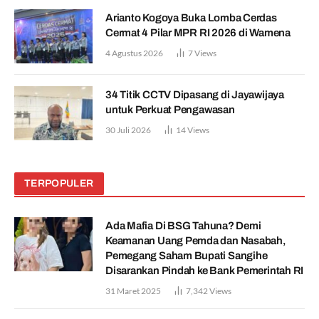
Arianto Kogoya Buka Lomba Cerdas
Cermat 4 Pilar MPR RI 2026 di Wamena
4 Agustus 2026
7
Views
34 Titik CCTV Dipasang di Jayawijaya
untuk Perkuat Pengawasan
30 Juli 2026
14
Views
TERPOPULER
Ada Mafia Di BSG Tahuna? Demi
Keamanan Uang Pemda dan Nasabah,
Pemegang Saham Bupati Sangihe
Disarankan Pindah ke Bank Pemerintah RI
31 Maret 2025
7,342
Views