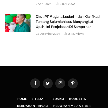
7 April 2024
3,097
Views
Dirut PT Megaria Lestari Indah Klarifikasi
Tentang Sejumlah Issu Menyangkut
Upah, Ini Penjelasan Di Sampaikan
22 Desember 2024
2,757
Views
Facebook
Twitter
Instagram
Pinterest
HOME
SITEMAP
REDAKSI
KODE ETIK
KEBIJAKAN PRIVASI
PEDOMAN MEDIA SIBER