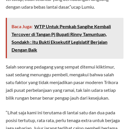
dengan udara bebas lantai dasar.”ucap Lumiu.
Baca Juga:
WTP Untuk Pemkab Sangihe Kembali
Tercover di Tangan Pj Bupati Rinny Tamuntuan,
Sondakh : Itu Bukti Eksekutif Legislatif Berjalan
Dengan Baik
Salah seorang pedagang yang sempat ditemui kliktimur,
saat sedang menunggu pembeli, mengakui bahwa salah
satu faktor yang tidak menjadikan pasar moderen Trikora
jadi pusat perbelanjaan yang ramai, tak lain udara setiap
bilik rungan benar benar pengap jauh dari kesejukan.
“Lihat saja kami ini terutama di lantai satu dan dua pada
posisi tertutup, rata rata, perlu tenaga extra untuk berjaga
jaga seharian. Jujur jarang terlihat calon pembeli,berlama