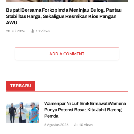
Bupati Bersama Forkopimda Meninjau Bulog, Pantau
Stabilitas Harga, Sekaligus Resmikan Kios Pangan
AWU
28 Juli 2026
13
Views
ADD A COMMENT
TERBARU
Wamenpar Ni Luh Enik ErmawatiWamena
Punya Potensi Besar, Kita Jahit Bareng
Pemda
6 Agustus 2026
10
Views