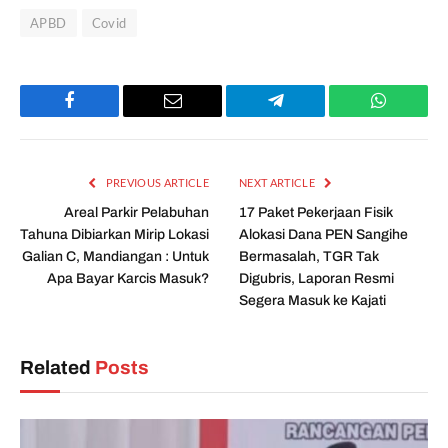
APBD
Covid
Facebook
Email
Telegram
WhatsAp
PREVIOUS ARTICLE
NEXT ARTICLE
Areal Parkir Pelabuhan
17 Paket Pekerjaan Fisik
Tahuna Dibiarkan Mirip Lokasi
Alokasi Dana PEN Sangihe
Galian C, Mandiangan : Untuk
Bermasalah, TGR Tak
Apa Bayar Karcis Masuk?
Digubris, Laporan Resmi
Segera Masuk ke Kajati
Related
Posts