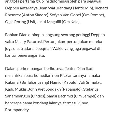
anggota pertama grup ini didominasi oleh para pegawai
Deppen antaranya, Jean Waturandang (Tante Min), Richard
Rhemrev (Anton Simore), Sofyan Van Gobel (Om Rombe),
Olga Roring (Usi), Jusuf Magulili (Om Kale).
Bahkan Dian dipimpin langsung seorang petinggi Deppen
yaitu Masry Paturusi. Pertunjukan-pertunjukan mereka
juga disutradarai Loeqman Wakid yang juga pegawai di
kantor penerangan itu.
Dalam perkembangan berikutnya, Teater Dian ikut
melahirkan para komedian non PNS antaranya Tamaka
Kakunsi (Bu Tahanusang) Hamid (Kapulu), Adi Srimulat,
Kadi, Muklis, John Piet Sondakh (Papanialo), Stefanus
Sahambangun (Ondos), Samsi Bachmid (Om Sampel) dan
beberapa nama kondang lainnya, termasuk Inyo
Rorimpandey.