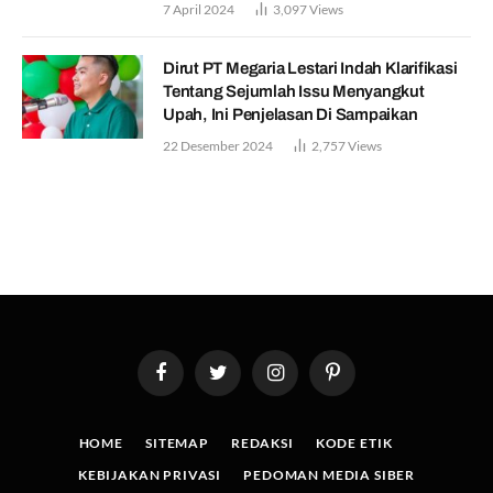
7 April 2024
3,097
Views
Dirut PT Megaria Lestari Indah Klarifikasi
Tentang Sejumlah Issu Menyangkut
Upah, Ini Penjelasan Di Sampaikan
22 Desember 2024
2,757
Views
Facebook
Twitter
Instagram
Pinterest
HOME
SITEMAP
REDAKSI
KODE ETIK
KEBIJAKAN PRIVASI
PEDOMAN MEDIA SIBER