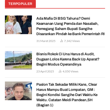
TERPOPULER
Ada Mafia Di BSG Tahuna? Demi
Keamanan Uang Pemda dan Nasabah,
Pemegang Saham Bupati Sangihe
Disarankan Pindah ke Bank Pemerintah RI
31 Maret 2025
7,342
Views
Bisnis Rokok Ci Una Harus di Audit,
Dugaan Lolos Karena Back Up Aparat?
Begini Modus Operandinya
23 April 2025
4,050
Views
Paslon Tak Sekadar Miliki Kans, Clear
Harus Mampu Buat Lompatan, GM :
Begini Kondisi Sangihe Dari Waktu Ke
Waktu. Catatan Meidi Pandean,SH
(Bagian 1)