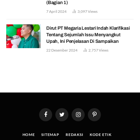
(Bagian 1)
7 April 2024
3,097
Views
Dirut PT Megaria Lestari Indah Klarifikasi
Tentang Sejumlah Issu Menyangkut
Upah, Ini Penjelasan Di Sampaikan
22 Desember 2024
2,757
Views
Facebook
Twitter
Instagram
Pinterest
HOME
SITEMAP
REDAKSI
KODE ETIK