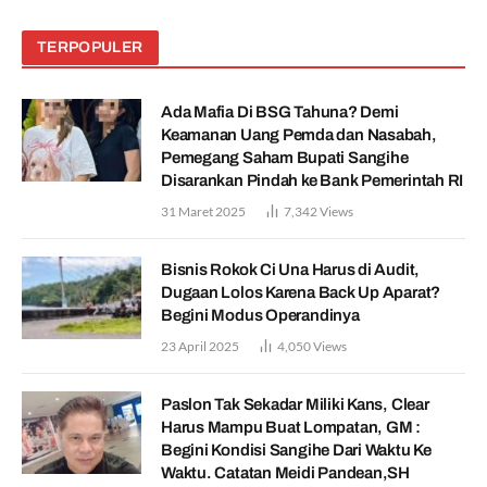
TERPOPULER
Ada Mafia Di BSG Tahuna? Demi
Keamanan Uang Pemda dan Nasabah,
Pemegang Saham Bupati Sangihe
Disarankan Pindah ke Bank Pemerintah RI
31 Maret 2025
7,342
Views
Bisnis Rokok Ci Una Harus di Audit,
Dugaan Lolos Karena Back Up Aparat?
Begini Modus Operandinya
23 April 2025
4,050
Views
Paslon Tak Sekadar Miliki Kans, Clear
Harus Mampu Buat Lompatan, GM :
Begini Kondisi Sangihe Dari Waktu Ke
Waktu. Catatan Meidi Pandean,SH