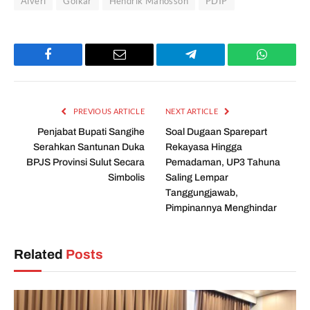
Alveri
Golkar
Hendrik Manossoh
PDIP
Facebook
Email
Telegram
WhatsAp
PREVIOUS ARTICLE
NEXT ARTICLE
Penjabat Bupati Sangihe
Soal Dugaan Sparepart
Serahkan Santunan Duka
Rekayasa Hingga
BPJS Provinsi Sulut Secara
Pemadaman, UP3 Tahuna
Simbolis
Saling Lempar
Tanggungjawab,
Pimpinannya Menghindar
Related
Posts