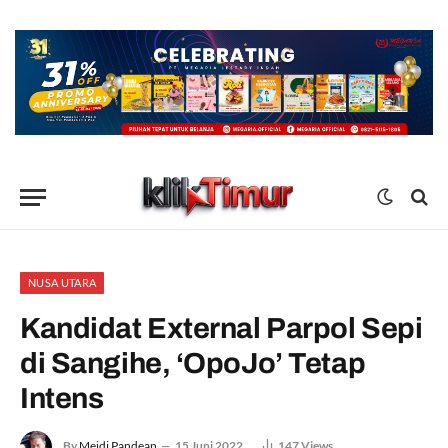
NUSA UTARA
Kandidat External Parpol Sepi
di Sangihe, ‘OpoJo’ Tetap
Intens
By
Meidi Pandean
15 Juni 2022
147
Views