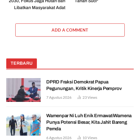
2030, Fokus Jaga Hutan dan
Tanah Suci*
Libatkan Masyarakat Adat
ADD A COMMENT
TERBARU
DPRD Fraksi Demokrat Papua
Pegunungan, Kritik Kinerja Pemprov
7 Agustus 2026
23
Views
Wamenpar Ni Luh Enik ErmawatiWamena
Punya Potensi Besar, Kita Jahit Bareng
Pemda
6 Agustus 2026
10
Views