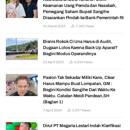
Keamanan Uang Pemda dan Nasabah,
Pemegang Saham Bupati Sangihe
Disarankan Pindah ke Bank Pemerintah RI
31 Maret 2025
7,342
Views
Bisnis Rokok Ci Una Harus di Audit,
Dugaan Lolos Karena Back Up Aparat?
Begini Modus Operandinya
23 April 2025
4,050
Views
Paslon Tak Sekadar Miliki Kans, Clear
Harus Mampu Buat Lompatan, GM :
Begini Kondisi Sangihe Dari Waktu Ke
Waktu. Catatan Meidi Pandean,SH
(Bagian 1)
7 April 2024
3,097
Views
Dirut PT Megaria Lestari Indah Klarifikasi