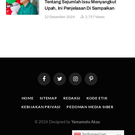
Tentang Sejumlah Issu Menyangkut
Upah, Ini Penjelasan Di Sampaikan
22 Desember 2024
2,757
Views
Facebook
Twitter
Instagram
Pinterest
HOME
SITEMAP
REDAKSI
KODE ETIK
KEBIJAKAN PRIVASI
PEDOMAN MEDIA SIBER
© 2026 Designed by
Yamamoto Akay
.
Indonesian