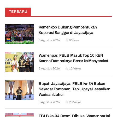
TERBARU
Kemenkop Dukung Pembentukan
Koperasi Sanggar di Jayawijaya
8 Agustus 2026
8
Views
Wamenpar: FBLB Masuk Top 10 KEN
Karena Dampaknya Besar ke Masyarakat
8 Agustus 2026
13
Views
Bupati Jayawijaya: FBLB ke-34 Bukan
Sekadar Tontonan, Tapi Upaya Lestarikan
Warisan Luhur
8 Agustus 2026
23
Views
FBLB ke-34 Resmi Dibuka, Wamenpar Ini