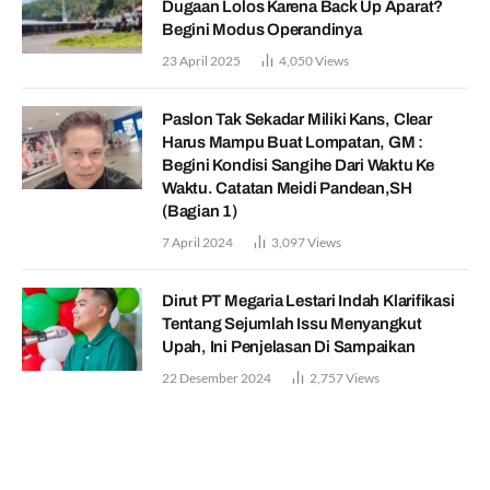
Dugaan Lolos Karena Back Up Aparat?
Begini Modus Operandinya
23 April 2025
4,050
Views
Paslon Tak Sekadar Miliki Kans, Clear
Harus Mampu Buat Lompatan, GM :
Begini Kondisi Sangihe Dari Waktu Ke
Waktu. Catatan Meidi Pandean,SH
(Bagian 1)
7 April 2024
3,097
Views
Dirut PT Megaria Lestari Indah Klarifikasi
Tentang Sejumlah Issu Menyangkut
Upah, Ini Penjelasan Di Sampaikan
22 Desember 2024
2,757
Views