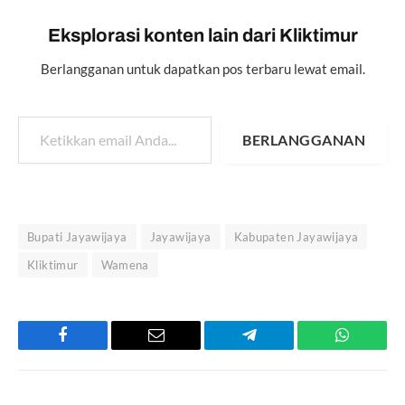
Eksplorasi konten lain dari Kliktimur
Berlangganan untuk dapatkan pos terbaru lewat email.
Ketikkan email Anda...
BERLANGGANAN
Bupati Jayawijaya
Jayawijaya
Kabupaten Jayawijaya
Kliktimur
Wamena
Facebook
Email
Telegram
WhatsAp