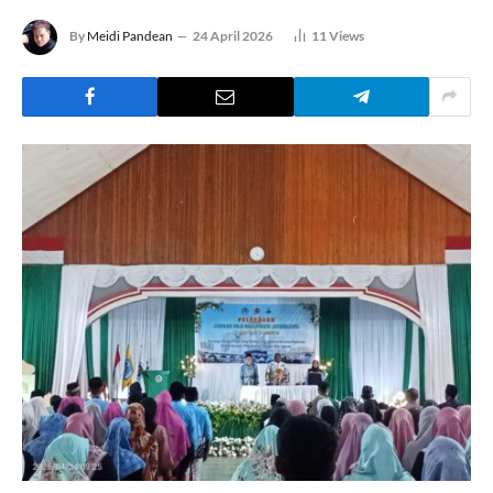
By
Meidi Pandean
24 April 2026
11
Views