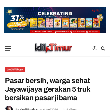
JAYAWIJAYA
Pasar bersih, warga sehat
Jayawijaya gerakan 5 truk
bersikan pasar jibama
By
Meidi Pandean
6 Juni 2026
6
Views