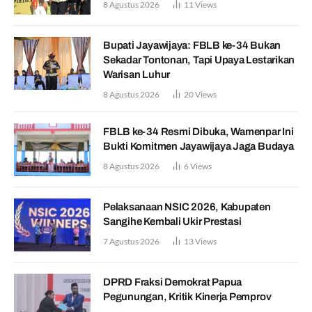
8 Agustus 2026
11
Views
Bupati Jayawijaya: FBLB ke-34 Bukan
Sekadar Tontonan, Tapi Upaya Lestarikan
Warisan Luhur
8 Agustus 2026
20
Views
FBLB ke-34 Resmi Dibuka, Wamenpar Ini
Bukti Komitmen Jayawijaya Jaga Budaya
8 Agustus 2026
6
Views
Pelaksanaan NSIC 2026, Kabupaten
Sangihe Kembali Ukir Prestasi
7 Agustus 2026
13
Views
DPRD Fraksi Demokrat Papua
Pegunungan, Kritik Kinerja Pemprov