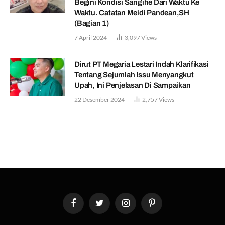
Begini Kondisi Sangihe Dari Waktu Ke
Waktu. Catatan Meidi Pandean,SH
(Bagian 1)
7 April 2024
3,097
Views
Dirut PT Megaria Lestari Indah Klarifikasi
Tentang Sejumlah Issu Menyangkut
Upah, Ini Penjelasan Di Sampaikan
22 Desember 2024
2,757
Views
Facebook
Twitter
Instagram
Pinterest