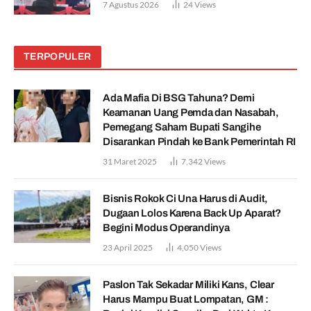
7 Agustus 2026
24
Views
TERPOPULER
Ada Mafia Di BSG Tahuna? Demi
Keamanan Uang Pemda dan Nasabah,
Pemegang Saham Bupati Sangihe
Disarankan Pindah ke Bank Pemerintah RI
31 Maret 2025
7,342
Views
Bisnis Rokok Ci Una Harus di Audit,
Dugaan Lolos Karena Back Up Aparat?
Begini Modus Operandinya
23 April 2025
4,050
Views
Paslon Tak Sekadar Miliki Kans, Clear
Harus Mampu Buat Lompatan, GM :