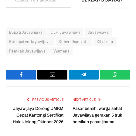
Bupati Jayawijaya
DLH Jayawijaya
Jayawijaya
Kabupaten Jayawijaya
Kebersihan kota
Kliktimur
Pemkab Jayawijaya
Wamena
Facebook
Email
Telegram
WhatsAp
PREVIOUS ARTICLE
NEXT ARTICLE
Jayawijaya Dorong UMKM
Pasar bersih, warga sehat
Cepat Kantongi Sertifikat
Jayawijaya gerakan 5 truk
Halal Jelang Oktober 2026
bersikan pasar jibama