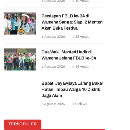
6 Agustus 2026
10
Views
Persiapan FBLB ke-34 di
Wamena Sangat Siap, 2 Menteri
Akan Buka Festival
6 Agustus 2026
28
Views
Dua Wakil Menteri Hadir di
Wamena Jelang FBLB ke-34
6 Agustus 2026
14
Views
Bupati Jayawijaya Larang Bakar
Hutan, Imbau Warga 40 Distrik
Jaga Alam
6 Agustus 2026
9
Views
TERPOPULER