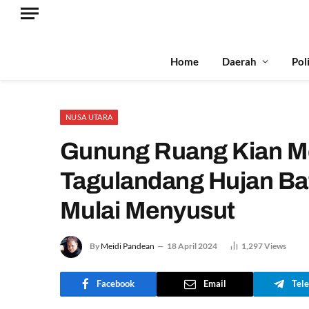
Home
Daerah
Pol
NUSA UTARA
Gunung Ruang Kian Me
Tagulandang Hujan Bat
Mulai Menyusut
By
Meidi Pandean
18 April 2024
1,297
Views
Facebook
Email
Tel