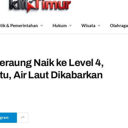
itik & Pemerintahan
Hukum
Wisata
Olahraga
raung Naik ke Level 4,
u, Air Laut Dikabarkan
egram