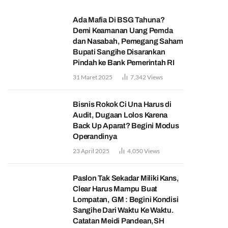
Ada Mafia Di BSG Tahuna?
Demi Keamanan Uang Pemda
dan Nasabah, Pemegang Saham
Bupati Sangihe Disarankan
Pindah ke Bank Pemerintah RI
31 Maret 2025
7,342
Views
Bisnis Rokok Ci Una Harus di
Audit, Dugaan Lolos Karena
Back Up Aparat? Begini Modus
Operandinya
23 April 2025
4,050
Views
Paslon Tak Sekadar Miliki Kans,
Clear Harus Mampu Buat
Lompatan, GM : Begini Kondisi
Sangihe Dari Waktu Ke Waktu.
Catatan Meidi Pandean,SH