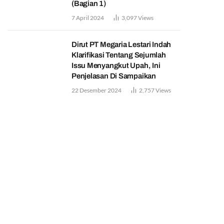
(Bagian 1)
7 April 2024
3,097
Views
Dirut PT Megaria Lestari Indah
Klarifikasi Tentang Sejumlah
Issu Menyangkut Upah, Ini
Penjelasan Di Sampaikan
22 Desember 2024
2,757
Views