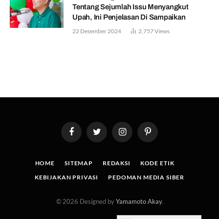
Tentang Sejumlah Issu Menyangkut
Upah, Ini Penjelasan Di Sampaikan
22 Desember 2024
2,757
Views
Facebook
Twitter
Instagram
Pinterest
HOME
SITEMAP
REDAKSI
KODE ETIK
KEBIJAKAN PRIVASI
PEDOMAN MEDIA SIBER
© 2026 Designed by
Yamamoto Akay
.