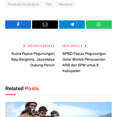
Pemkab Jayawijaya
TNI
Wamena
Facebook
Email
Telegram
WhatsAp
PREVIOUS ARTICLE
NEXT ARTICLE
Suara Papua Pegunungan
BPBD Papua Pegunungan
Siap Bergema, Jayawijaya
Gelar Bimtek Penyusunan
Dukung Penuh
KRB dan SPM untuk 8
Kabupaten
Related
Posts