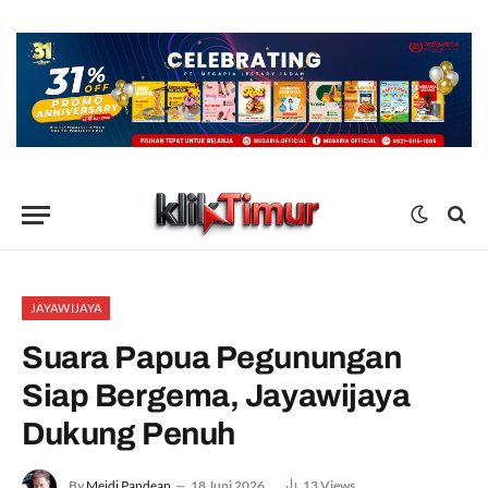
JAYAWIJAYA
Suara Papua Pegunungan
Siap Bergema, Jayawijaya
Dukung Penuh
By
Meidi Pandean
18 Juni 2026
13
Views