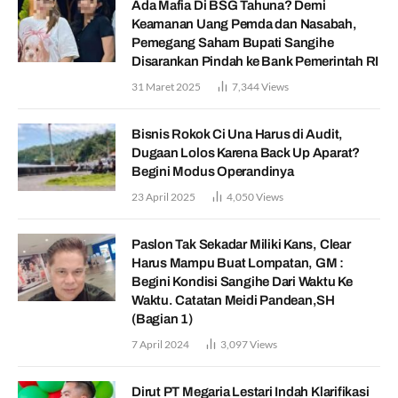
Ada Mafia Di BSG Tahuna? Demi
Keamanan Uang Pemda dan Nasabah,
Pemegang Saham Bupati Sangihe
Disarankan Pindah ke Bank Pemerintah RI
31 Maret 2025
7,344
Views
Bisnis Rokok Ci Una Harus di Audit,
Dugaan Lolos Karena Back Up Aparat?
Begini Modus Operandinya
23 April 2025
4,050
Views
Paslon Tak Sekadar Miliki Kans, Clear
Harus Mampu Buat Lompatan, GM :
Begini Kondisi Sangihe Dari Waktu Ke
Waktu. Catatan Meidi Pandean,SH
(Bagian 1)
7 April 2024
3,097
Views
Dirut PT Megaria Lestari Indah Klarifikasi