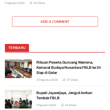
9 Agustus 2026
16
Views
ADD A COMMENT
TERBARU
Ribuan Peserta Guncang Wamena,
Karnaval Budaya Nusantara FBLB ke 34
Siap di Gelar
10 Agustus 2026
27
Views
Bupati Jayawijaya, Jenguk korban
Tembak FBLB
9 Agustus 2026
16
Views