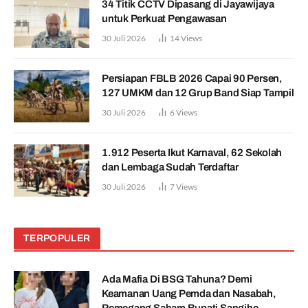
34 Titik CCTV Dipasang di Jayawijaya
untuk Perkuat Pengawasan
30 Juli 2026
14
Views
Persiapan FBLB 2026 Capai 90 Persen,
127 UMKM dan 12 Grup Band Siap Tampil
30 Juli 2026
6
Views
1.912 Peserta Ikut Karnaval, 62 Sekolah
dan Lembaga Sudah Terdaftar
30 Juli 2026
7
Views
TERPOPULER
Ada Mafia Di BSG Tahuna? Demi
Keamanan Uang Pemda dan Nasabah,
Pemegang Saham Bupati Sangihe