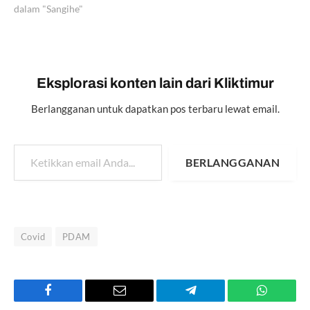
dalam "Sangihe"
Eksplorasi konten lain dari Kliktimur
Berlangganan untuk dapatkan pos terbaru lewat email.
Ketikkan email Anda...
BERLANGGANAN
Covid
PDAM
Facebook
Email
Telegram
WhatsAp