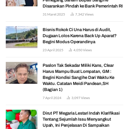
Disarankan Pindah ke Bank Pemerintah RI
31 Maret 2025
7,342
Views
Bisnis Rokok Ci Una Harus di Audit,
Dugaan Lolos Karena Back Up Aparat?
Begini Modus Operandinya
23 April 2025
4,050
Views
Paslon Tak Sekadar Miliki Kans, Clear
Harus Mampu Buat Lompatan, GM :
Begini Kondisi Sangihe Dari Waktu Ke
Waktu. Catatan Meidi Pandean,SH
(Bagian 1)
7 April 2024
3,097
Views
Dirut PT Megaria Lestari Indah Klarifikasi
Tentang Sejumlah Issu Menyangkut
Upah, Ini Penjelasan Di Sampaikan