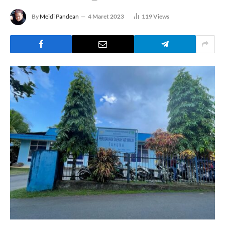
By
Meidi Pandean
4 Maret 2023
119
Views