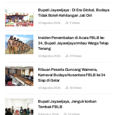
Bupati Jayawijaya : Di Era Global, Budaya
Tidak Boleh Kehilangan Jati Diri
10 Agustus 2026
9
Views
Insiden Penembakan di Acara FBLB ke-
34, Bupati Jayawijaya Imbau Warga Tetap
Tenang
10 Agustus 2026
29
Views
Ribuan Peserta Guncang Wamena,
Karnaval Budaya Nusantara FBLB ke 34
Siap di Gelar
10 Agustus 2026
30
Views
Bupati Jayawijaya, Jenguk korban
Tembak FBLB
9 Agustus 2026
16
Views