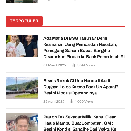
TERPOPULER
Ada Mafia Di BSG Tahuna? Demi
Keamanan Uang Pemda dan Nasabah,
Pemegang Saham Bupati Sangihe
Disarankan Pindah ke Bank Pemerintah RI
31 Maret 2025
7,344
Views
Bisnis Rokok Ci Una Harus di Audit,
Dugaan Lolos Karena Back Up Aparat?
Begini Modus Operandinya
23 April 2025
4,050
Views
Paslon Tak Sekadar Miliki Kans, Clear
Harus Mampu Buat Lompatan, GM :
Begini Kondisi Sangihe Dari Waktu Ke