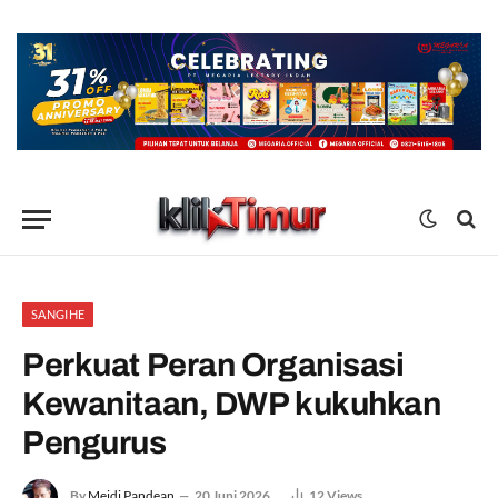
SANGIHE
Perkuat Peran Organisasi
Kewanitaan, DWP kukuhkan
Pengurus
By
Meidi Pandean
20 Juni 2026
12
Views