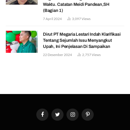
Waktu. Catatan Meidi Pandean,SH
(Bagian 1)
7 April 2024
3,097
Views
Dirut PT Megaria Lestari Indah Klarifikasi
Tentang Sejumlah Issu Menyangkut
Upah, Ini Penjelasan Di Sampaikan
22 Desember 2024
2,757
Views
Facebook
Twitter
Instagram
Pinterest