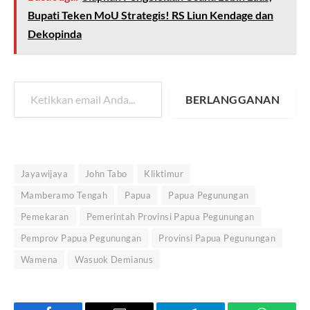
Bupati Teken MoU Strategis! RS Liun Kendage dan
Dekopinda
Ketikkan email Anda...
BERLANGGANAN
Jayawijaya
John Tabo
Kliktimur
Mamberamo Tengah
Papua
Papua Pegunungan
Pemekaran
Pemerintah Provinsi Papua Pegunungan
Pemprov Papua Pegunungan
Provinsi Papua Pegunungan
Wamena
Wasuok Demianus