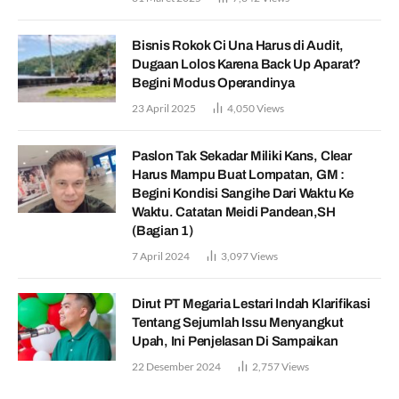
Bisnis Rokok Ci Una Harus di Audit,
Dugaan Lolos Karena Back Up Aparat?
Begini Modus Operandinya
23 April 2025
4,050
Views
Paslon Tak Sekadar Miliki Kans, Clear
Harus Mampu Buat Lompatan, GM :
Begini Kondisi Sangihe Dari Waktu Ke
Waktu. Catatan Meidi Pandean,SH
(Bagian 1)
7 April 2024
3,097
Views
Dirut PT Megaria Lestari Indah Klarifikasi
Tentang Sejumlah Issu Menyangkut
Upah, Ini Penjelasan Di Sampaikan
22 Desember 2024
2,757
Views