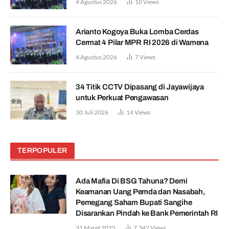
4 Agustus 2026
10
Views
Arianto Kogoya Buka Lomba Cerdas
Cermat 4 Pilar MPR RI 2026 di Wamena
4 Agustus 2026
7
Views
34 Titik CCTV Dipasang di Jayawijaya
untuk Perkuat Pengawasan
30 Juli 2026
14
Views
TERPOPULER
Ada Mafia Di BSG Tahuna? Demi
Keamanan Uang Pemda dan Nasabah,
Pemegang Saham Bupati Sangihe
Disarankan Pindah ke Bank Pemerintah RI
31 Maret 2025
7,342
Views