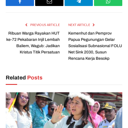
Facebook
Email
Telegram
WhatsAp
PREVIOUS ARTICLE
NEXT ARTICLE
Ribuan Warga Rayakan HUT
Kemenhut dan Pemprov
ke-72 Pekabaran Injil Lembah
Papua Pegunungan Gelar
Baliem, Wagub: Jadikan
Sosialisasi Subnasional FOLU
Kristus Titik Persatuan
Net Sink 2030, Susun
Rencana Kerja Besokp
Related
Posts