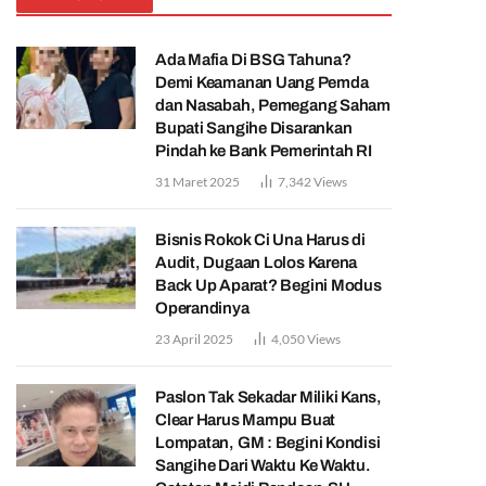
Ada Mafia Di BSG Tahuna?
Demi Keamanan Uang Pemda
dan Nasabah, Pemegang Saham
Bupati Sangihe Disarankan
Pindah ke Bank Pemerintah RI
31 Maret 2025
7,342
Views
Bisnis Rokok Ci Una Harus di
Audit, Dugaan Lolos Karena
Back Up Aparat? Begini Modus
Operandinya
23 April 2025
4,050
Views
Paslon Tak Sekadar Miliki Kans,
Clear Harus Mampu Buat
Lompatan, GM : Begini Kondisi
Sangihe Dari Waktu Ke Waktu.