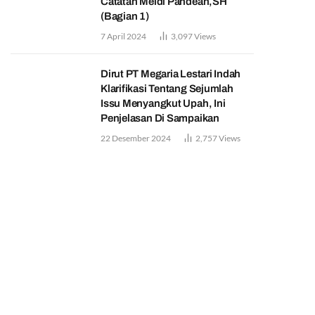
Catatan Meidi Pandean,SH
(Bagian 1)
7 April 2024
3,097
Views
Dirut PT Megaria Lestari Indah
Klarifikasi Tentang Sejumlah
Issu Menyangkut Upah, Ini
Penjelasan Di Sampaikan
22 Desember 2024
2,757
Views