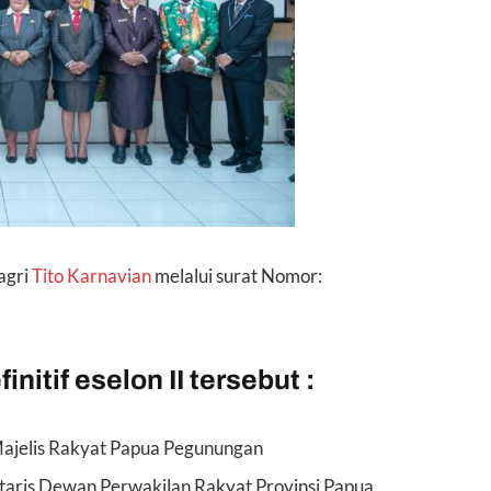
agri
Tito Karnavian
melalui surat Nomor:
nitif eselon II tersebut :
Majelis Rakyat Papua Pegunungan
taris Dewan Perwakilan Rakyat Provinsi Papua