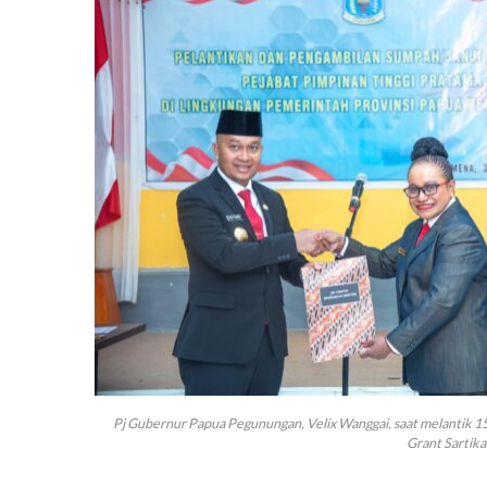
Pj Gubernur Papua Pegunungan, Velix Wanggai, saat melantik 15 
Grant Sartik