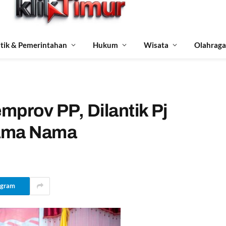
itik & Pemerintahan
Hukum
Wisata
Olahraga
emprov PP, Dilantik Pj
Nama Nama
egram