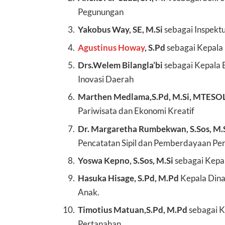
Pegunungan
Yakobus Way, SE, M.Si
sebagai Inspekt
Agustinus Howay
, S.Pd
sebagai Kepala 
Drs.Welem Bilangla’bi
sebagai Kepala
Inovasi Daerah
Marthen Medlama,S.Pd, M.Si, MTESO
Pariwisata dan Ekonomi Kreatif
Dr. Margaretha Rumbekwan, S.Sos, M.
Pencatatan Sipil dan Pemberdayaan 
Yoswa Kepno, S.Sos, M.Si
sebagai Kepa
Hasuka Hisage, S.Pd, M.Pd
Kepala Din
Anak.
Timotius Matuan,S.Pd, M.Pd
sebagai K
Pertanahan