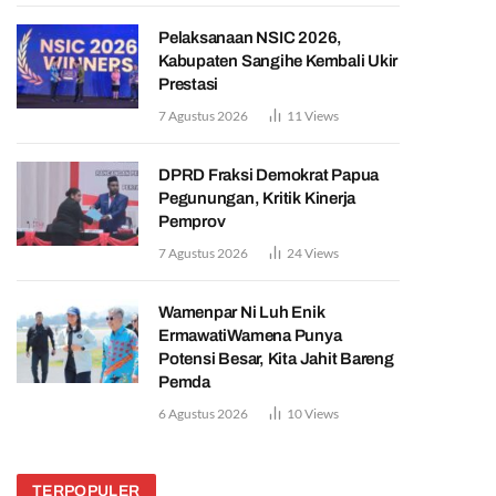
Pelaksanaan NSIC 2026,
Kabupaten Sangihe Kembali Ukir
Prestasi
7 Agustus 2026
11
Views
DPRD Fraksi Demokrat Papua
Pegunungan, Kritik Kinerja
Pemprov
7 Agustus 2026
24
Views
Wamenpar Ni Luh Enik
ErmawatiWamena Punya
Potensi Besar, Kita Jahit Bareng
Pemda
6 Agustus 2026
10
Views
TERPOPULER