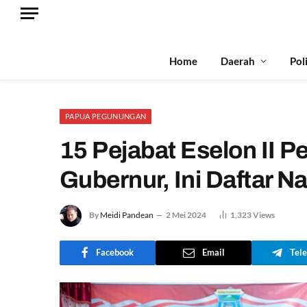
Home
Daerah
Pol
PAPUA PEGUNUNGAN
15 Pejabat Eselon II P
Gubernur, Ini Daftar 
By
Meidi Pandean
2 Mei 2024
1,323
Views
Facebook
Email
Tel