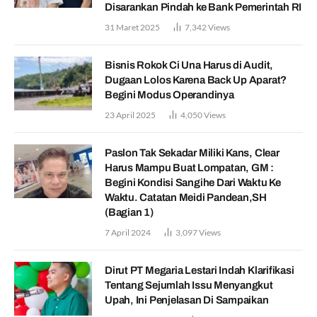
Disarankan Pindah ke Bank Pemerintah RI
31 Maret 2025
7,342
Views
Bisnis Rokok Ci Una Harus di Audit,
Dugaan Lolos Karena Back Up Aparat?
Begini Modus Operandinya
23 April 2025
4,050
Views
Paslon Tak Sekadar Miliki Kans, Clear
Harus Mampu Buat Lompatan, GM :
Begini Kondisi Sangihe Dari Waktu Ke
Waktu. Catatan Meidi Pandean,SH
(Bagian 1)
7 April 2024
3,097
Views
Dirut PT Megaria Lestari Indah Klarifikasi
Tentang Sejumlah Issu Menyangkut
Upah, Ini Penjelasan Di Sampaikan