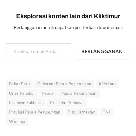
Eksplorasi konten lain dari Kliktimur
Berlangganan untuk dapatkan pos terbaru lewat email.
Ketikkan email Anda...
BERLANGGANAN
Bakar Batu
Gubernur Papua Pegunungan
Kliktimur
Ones Pahabol
Papua
Papua Pegunungan
Prabowo Subianto
Presiden Prabowo
Provinsi Papua Pegunungan
Tito Karnavian
TNI
Wamena