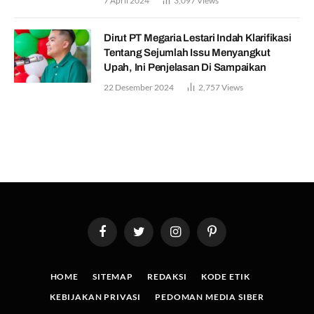
7 April 2024
3,097
Views
Dirut PT Megaria Lestari Indah Klarifikasi
Tentang Sejumlah Issu Menyangkut
Upah, Ini Penjelasan Di Sampaikan
22 Desember 2024
2,757
Views
Facebook
Twitter
Instagram
Pinterest
HOME
SITEMAP
REDAKSI
KODE ETIK
KEBIJAKAN PRIVASI
PEDOMAN MEDIA SIBER