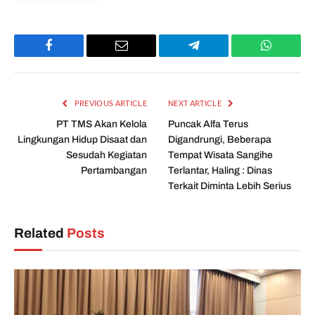
Facebook
Email
Telegram
WhatsAp
PREVIOUS ARTICLE
NEXT ARTICLE
PT TMS Akan Kelola
Puncak Alfa Terus
Lingkungan Hidup Disaat dan
Digandrungi, Beberapa
Sesudah Kegiatan
Tempat Wisata Sangihe
Pertambangan
Terlantar, Haling : Dinas
Terkait Diminta Lebih Serius
Related
Posts