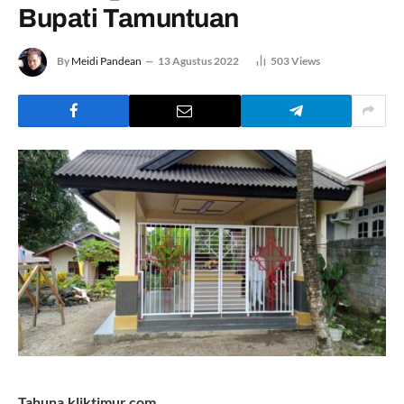
Bupati Tamuntuan
By
Meidi Pandean
13 Agustus 2022
503
Views
Tahuna,kliktimur.com