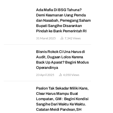
Ada Mafia Di BSG Tahuna?
Demi Keamanan Uang Pemda
dan Nasabah, Pemegang Saham
Bupati Sangihe Disarankan
Pindah ke Bank Pemerintah RI
31 Maret 2025
7,342
Views
Bisnis Rokok Ci Una Harus di
Audit, Dugaan Lolos Karena
Back Up Aparat? Begini Modus
Operandinya
23 April 2025
4,050
Views
Paslon Tak Sekadar Miliki Kans,
Clear Harus Mampu Buat
Lompatan, GM : Begini Kondisi
Sangihe Dari Waktu Ke Waktu.
Catatan Meidi Pandean,SH