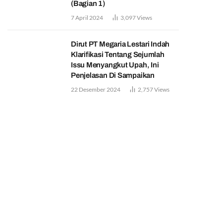
(Bagian 1)
7 April 2024
3,097
Views
Dirut PT Megaria Lestari Indah
Klarifikasi Tentang Sejumlah
Issu Menyangkut Upah, Ini
Penjelasan Di Sampaikan
22 Desember 2024
2,757
Views