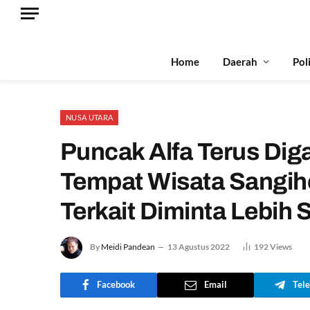
Home
Daerah
Pol
NUSA UTARA
Puncak Alfa Terus Dig
Tempat Wisata Sangihe 
Terkait Diminta Lebih 
By
Meidi Pandean
13 Agustus 2022
192
Views
Facebook
Email
Tel