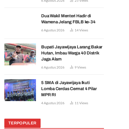
6 Agustus 2026
25
Views
Dua Wakil Menteri Hadir di
Wamena Jelang FBLB ke-34
6 Agustus 2026
14
Views
Bupati Jayawijaya Larang Bakar
Hutan, Imbau Warga 40 Distrik
Jaga Alam
6 Agustus 2026
9
Views
5 SMA di Jayawijaya Ikuti
Lomba Cerdas Cermat 4 Pilar
MPR RI
4 Agustus 2026
11
Views
TERPOPULER