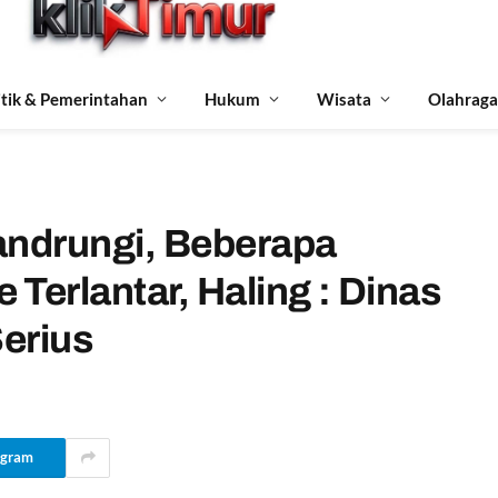
itik & Pemerintahan
Hukum
Wisata
Olahraga
andrungi, Beberapa
Terlantar, Haling : Dinas
Serius
egram