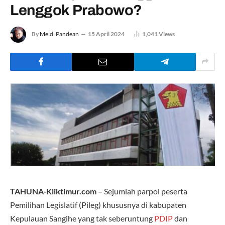
Lenggok Prabowo?
By
Meidi Pandean
15 April 2024
1,041
Views
TAHUNA-Kliktimur.com
– Sejumlah parpol peserta
Pemilihan Legislatif (Pileg) khususnya di kabupaten
Kepulauan Sangihe yang tak seberuntung
PDIP
dan