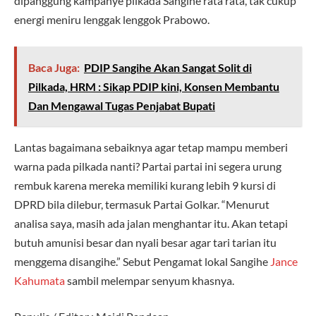
dipanggung kampanye pilkada Sangihe rata rata, tak cukup
energi meniru lenggak lenggok Prabowo.
Baca Juga:
PDIP Sangihe Akan Sangat Solit di
Pilkada, HRM : Sikap PDIP kini, Konsen Membantu
Dan Mengawal Tugas Penjabat Bupati
Lantas bagaimana sebaiknya agar tetap mampu memberi
warna pada pilkada nanti? Partai partai ini segera urung
rembuk karena mereka memiliki kurang lebih 9 kursi di
DPRD bila dilebur, termasuk Partai Golkar. “Menurut
analisa saya, masih ada jalan menghantar itu. Akan tetapi
butuh amunisi besar dan nyali besar agar tari tarian itu
menggema disangihe.” Sebut Pengamat lokal Sangihe
Jance
Kahumata
sambil melempar senyum khasnya.