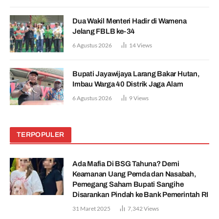
Dua Wakil Menteri Hadir di Wamena
Jelang FBLB ke-34
6 Agustus 2026
14
Views
Bupati Jayawijaya Larang Bakar Hutan,
Imbau Warga 40 Distrik Jaga Alam
6 Agustus 2026
9
Views
TERPOPULER
Ada Mafia Di BSG Tahuna? Demi
Keamanan Uang Pemda dan Nasabah,
Pemegang Saham Bupati Sangihe
Disarankan Pindah ke Bank Pemerintah RI
31 Maret 2025
7,342
Views