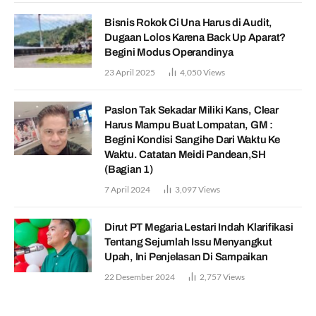
Bisnis Rokok Ci Una Harus di Audit,
Dugaan Lolos Karena Back Up Aparat?
Begini Modus Operandinya
23 April 2025
4,050
Views
Paslon Tak Sekadar Miliki Kans, Clear
Harus Mampu Buat Lompatan, GM :
Begini Kondisi Sangihe Dari Waktu Ke
Waktu. Catatan Meidi Pandean,SH
(Bagian 1)
7 April 2024
3,097
Views
Dirut PT Megaria Lestari Indah Klarifikasi
Tentang Sejumlah Issu Menyangkut
Upah, Ini Penjelasan Di Sampaikan
22 Desember 2024
2,757
Views