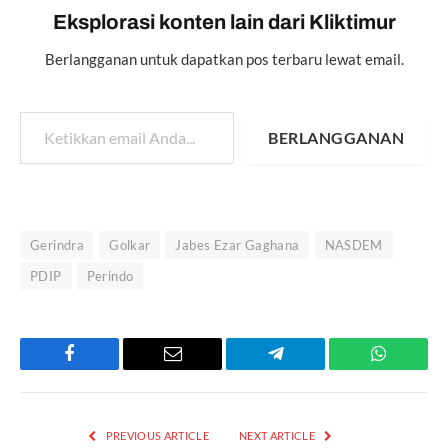
Eksplorasi konten lain dari Kliktimur
Berlangganan untuk dapatkan pos terbaru lewat email.
Ketikkan email Anda...
BERLANGGANAN
Gerindra
Golkar
Jabes Ezar Gaghana
NASDEM
PDIP
Perindo
Facebook
Email
Telegram
WhatsAp
PREVIOUS ARTICLE
NEXT ARTICLE