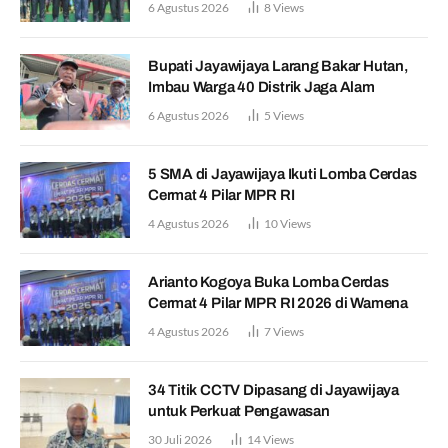
6 Agustus 2026
8
Views
Bupati Jayawijaya Larang Bakar Hutan,
Imbau Warga 40 Distrik Jaga Alam
6 Agustus 2026
5
Views
5 SMA di Jayawijaya Ikuti Lomba Cerdas
Cermat 4 Pilar MPR RI
4 Agustus 2026
10
Views
Arianto Kogoya Buka Lomba Cerdas
Cermat 4 Pilar MPR RI 2026 di Wamena
4 Agustus 2026
7
Views
34 Titik CCTV Dipasang di Jayawijaya
untuk Perkuat Pengawasan
30 Juli 2026
14
Views