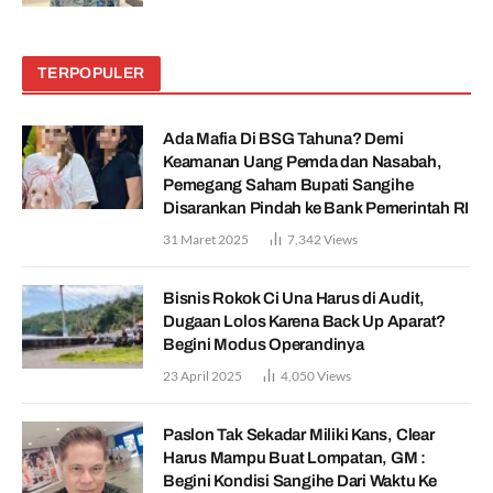
TERPOPULER
Ada Mafia Di BSG Tahuna? Demi
Keamanan Uang Pemda dan Nasabah,
Pemegang Saham Bupati Sangihe
Disarankan Pindah ke Bank Pemerintah RI
31 Maret 2025
7,342
Views
Bisnis Rokok Ci Una Harus di Audit,
Dugaan Lolos Karena Back Up Aparat?
Begini Modus Operandinya
23 April 2025
4,050
Views
Paslon Tak Sekadar Miliki Kans, Clear
Harus Mampu Buat Lompatan, GM :
Begini Kondisi Sangihe Dari Waktu Ke