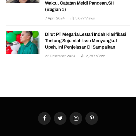
Waktu. Catatan Meidi Pandean,SH
(Bagian 1)
7 April 2024
3,097
Views
Dirut PT Megaria Lestari Indah Klarifikasi
Tentang Sejumlah Issu Menyangkut
Upah, Ini Penjelasan Di Sampaikan
22 Desember 2024
2,757
Views
Facebook
Twitter
Instagram
Pinterest