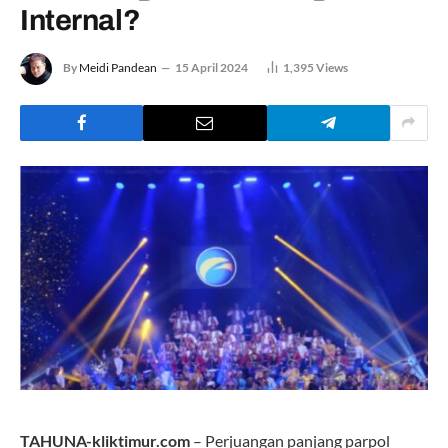
Internal?
By
Meidi Pandean
15 April 2024
1,395
Views
TAHUNA-kliktimur.com
– Perjuangan panjang parpol