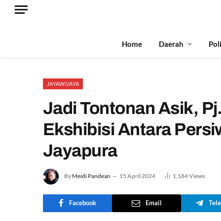
Home
Daerah
Pol
JAYAWIJAYA
Jadi Tontonan Asik, Pj
Ekshibisi Antara Pers
Jayapura
By
Meidi Pandean
15 April 2024
1,184
Views
Facebook
Email
Tel