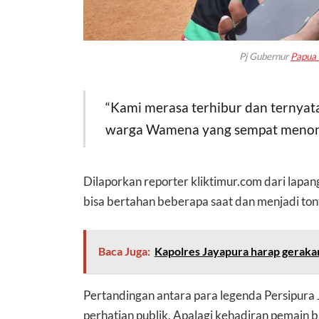
Pj Gubernur
Papua
“Kami merasa terhibur dan ternyata 
warga Wamena yang sempat menont
Dilaporkan reporter kliktimur.com dari lapa
bisa bertahan beberapa saat dan menjadi ton
Baca Juga:
Kapolres Jayapura harap gerakan 
Pertandingan antara para legenda Persipura
perhatian publik. Apalagi kehadiran pemain