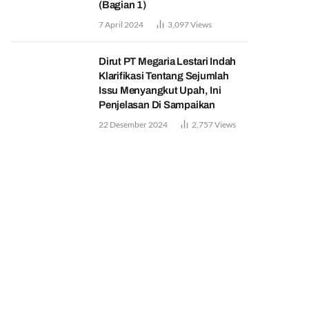
(Bagian 1)
7 April 2024
3,097
Views
Dirut PT Megaria Lestari Indah
Klarifikasi Tentang Sejumlah
Issu Menyangkut Upah, Ini
Penjelasan Di Sampaikan
22 Desember 2024
2,757
Views