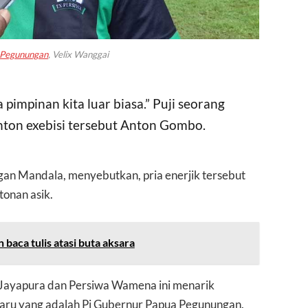
 Pegunungan
, Velix Wanggai
pimpinan kita luar biasa.” Puji seorang
on exebisi tersebut Anton Gombo.
ngan Mandala, menyebutkan, pria enerjik tersebut
tonan asik.
baca tulis atasi buta aksara
 Jayapura dan Persiwa Wamena ini menarik
 baru yang adalah Pj Gubernur Papua Pegunungan.