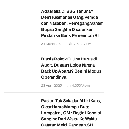
Ada Mafia Di BSG Tahuna?
Demi Keamanan Uang Pemda
dan Nasabah, Pemegang Saham
Bupati Sangihe Disarankan
Pindah ke Bank Pemerintah RI
31 Maret 2025
7,342
Views
Bisnis Rokok Ci Una Harus di
Audit, Dugaan Lolos Karena
Back Up Aparat? Begini Modus
Operandinya
23 April 2025
4,050
Views
Paslon Tak Sekadar Miliki Kans,
Clear Harus Mampu Buat
Lompatan, GM : Begini Kondisi
Sangihe Dari Waktu Ke Waktu.
Catatan Meidi Pandean,SH