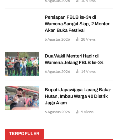
6 Agustus 2026
10
Views
Persiapan FBLB ke-34 di
Wamena Sangat Siap, 2 Menteri
Akan Buka Festival
6 Agustus 2026
28
Views
Dua Wakil Menteri Hadir di
Wamena Jelang FBLB ke-34
6 Agustus 2026
14
Views
Bupati Jayawijaya Larang Bakar
Hutan, Imbau Warga 40 Distrik
Jaga Alam
6 Agustus 2026
9
Views
TERPOPULER