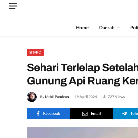
Home
Daerah
Pol
SITARO
Sehari Terlelap Setel
Gunung Api Ruang Ke
By
Meidi Pandean
19 April 2024
727
Views
Facebook
Email
Tel