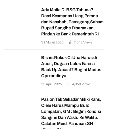
Ada Mafia Di BSG Tahuna?
Demi Keamanan Uang Pemda
dan Nasabah, Pemegang Saham
Bupati Sangihe Disarankan
Pindah ke Bank Pemerintah RI
31 Maret 2025
7,342
Views
Bisnis Rokok Ci Una Harus di
Audit, Dugaan Lolos Karena
Back Up Aparat? Begini Modus
Operandinya
23 April 2025
4,050
Views
Paslon Tak Sekadar Miliki Kans,
Clear Harus Mampu Buat
Lompatan, GM : Begini Kondisi
Sangihe Dari Waktu Ke Waktu.
Catatan Meidi Pandean,SH