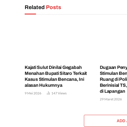
Related
Posts
Kajati Sulut Dinilai Gegabah
Dugaan Pen
Menahan Bupati Sitaro Terkait
Stimulan Be
Kasus Stimulan Bencana, Ini
Ruang di Pol
alasan Hukumnya
Berinisial TS
di Lapangan
9 Mei 2026
147
Views
29 Maret 2026
ADD