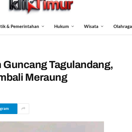
itik & Pemerintahan
Hukum
Wisata
Olahraga
ah Guncang Tagulandang,
mbali Meraung
egram