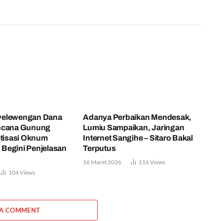
yelewengan Dana
Adanya Perbaikan Mendesak,
ncana Gunung
Lumiu Sampaikan, Jaringan
itisasi Oknum
Internet Sangihe – Sitaro Bakal
, Begini Penjelasan
Terputus
16 Maret 2026
116
Views
104
Views
 A COMMENT