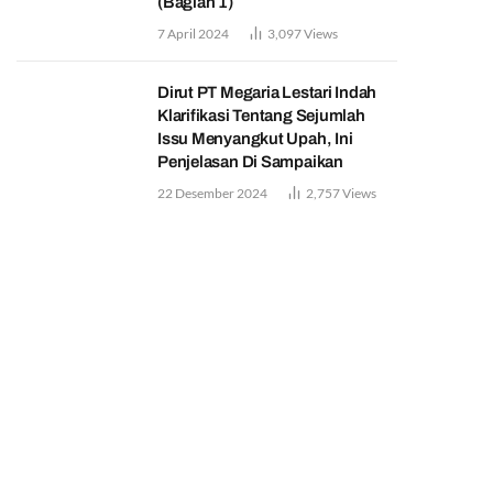
(Bagian 1)
7 April 2024
3,097
Views
Dirut PT Megaria Lestari Indah
Klarifikasi Tentang Sejumlah
Issu Menyangkut Upah, Ini
Penjelasan Di Sampaikan
22 Desember 2024
2,757
Views