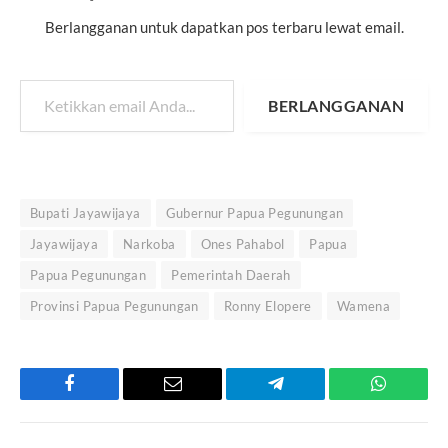
Berlangganan untuk dapatkan pos terbaru lewat email.
Ketikkan email Anda...
BERLANGGANAN
Bupati Jayawijaya
Gubernur Papua Pegunungan
Jayawijaya
Narkoba
Ones Pahabol
Papua
Papua Pegunungan
Pemerintah Daerah
Provinsi Papua Pegunungan
Ronny Elopere
Wamena
Facebook
Email
Telegram
WhatsAp