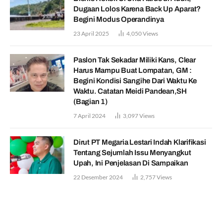
Dugaan Lolos Karena Back Up Aparat?
Begini Modus Operandinya
23 April 2025
4,050
Views
Paslon Tak Sekadar Miliki Kans, Clear
Harus Mampu Buat Lompatan, GM :
Begini Kondisi Sangihe Dari Waktu Ke
Waktu. Catatan Meidi Pandean,SH
(Bagian 1)
7 April 2024
3,097
Views
Dirut PT Megaria Lestari Indah Klarifikasi
Tentang Sejumlah Issu Menyangkut
Upah, Ini Penjelasan Di Sampaikan
22 Desember 2024
2,757
Views