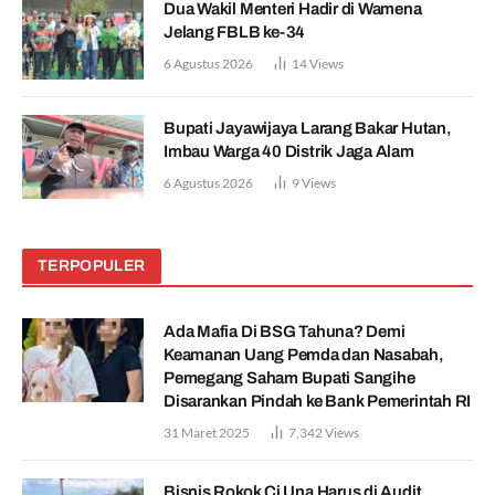
Dua Wakil Menteri Hadir di Wamena
Jelang FBLB ke-34
6 Agustus 2026
14
Views
Bupati Jayawijaya Larang Bakar Hutan,
Imbau Warga 40 Distrik Jaga Alam
6 Agustus 2026
9
Views
TERPOPULER
Ada Mafia Di BSG Tahuna? Demi
Keamanan Uang Pemda dan Nasabah,
Pemegang Saham Bupati Sangihe
Disarankan Pindah ke Bank Pemerintah RI
31 Maret 2025
7,342
Views
Bisnis Rokok Ci Una Harus di Audit,