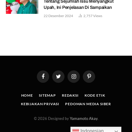
Tentang Sejumlah Issu Menyangkut
Upah, Ini Penjelasan Di Sampaikan
22 Desember 2024
2,757
Views
Facebook
Twitter
Instagram
Pinterest
HOME
SITEMAP
REDAKSI
KODE ETIK
KEBIJAKAN PRIVASI
PEDOMAN MEDIA SIBER
© 2026 Designed by
Yamamoto Akay
.
Indonesian