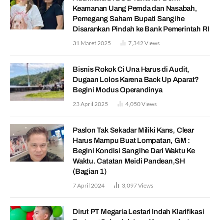
Keamanan Uang Pemda dan Nasabah,
Pemegang Saham Bupati Sangihe
Disarankan Pindah ke Bank Pemerintah RI
31 Maret 2025
7,342
Views
Bisnis Rokok Ci Una Harus di Audit,
Dugaan Lolos Karena Back Up Aparat?
Begini Modus Operandinya
23 April 2025
4,050
Views
Paslon Tak Sekadar Miliki Kans, Clear
Harus Mampu Buat Lompatan, GM :
Begini Kondisi Sangihe Dari Waktu Ke
Waktu. Catatan Meidi Pandean,SH
(Bagian 1)
7 April 2024
3,097
Views
Dirut PT Megaria Lestari Indah Klarifikasi